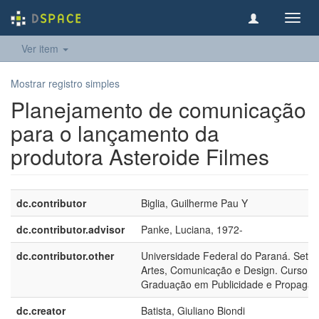
Toggl
navig
Ver item
Mostrar registro simples
Planejamento de comunicação
para o lançamento da
produtora Asteroide Filmes
dc.contributor
Biglia, Guilherme Pau Y
dc.contributor.advisor
Panke, Luciana, 1972-
dc.contributor.other
Universidade Federal do Paraná. Setor
Artes, Comunicação e Design. Curso d
Graduação em Publicidade e Propaga
dc.creator
Batista, Giuliano Biondi