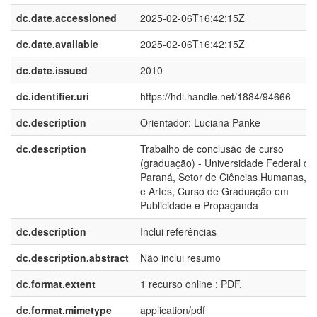
dc.date.accessioned
2025-02-06T16:42:15Z
dc.date.available
2025-02-06T16:42:15Z
dc.date.issued
2010
dc.identifier.uri
https://hdl.handle.net/1884/94666
dc.description
Orientador: Luciana Panke
dc.description
Trabalho de conclusão de curso
(graduação) - Universidade Federal do
Paraná, Setor de Ciências Humanas, L
e Artes, Curso de Graduação em
Publicidade e Propaganda
dc.description
Inclui referências
dc.description.abstract
Não inclui resumo
dc.format.extent
1 recurso online : PDF.
dc.format.mimetype
application/pdf