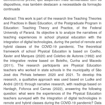
dispositivos, mas também destacam a necessidade da formação
continuada
Abstract: This work is part of the research line Teaching Theories
and Practices in Basic Education, of the Postgraduate Program in
Education: Teaching Theory and Practice, of the Federal
University of Paraná. Its objective is to analyze the narratives of
teaching experiences in school physical education with the
integration of digital technologies, during the period of remote and
hybrid classes of the COVID-19 pandemic. The theoretical
framework of school Physical Education is based on Coelho,
Xavier and Marques (2020) and Coletivo de Autores (1992) and
the integrative review based on Botelho, Cunha and Macedo
(2011). The research participants are Physical Education
teachers who worked in state schools in the municipality of São
José dos Pinhais between 2020 and 2021. To develop this
research, a qualitative approach was used based on Ludke and
André (2013) through narrative research, with readings based on
Hardagh, Fofonca and Camas (2022), answering the following
question: what were the experiences of the Physical Education
teachers surveyed with the integration of digital technologies in
remote and hybrid classes during the COVID-19 pandemic? Data