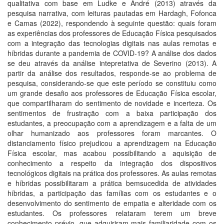
qualitativa com base em Ludke e André (2013) através da
pesquisa narrativa, com leituras pautadas em Hardagh, Fofonca
e Camas (2022), respondendo à seguinte questão: quais foram
as experiências dos professores de Educação Física pesquisados
com a integração das tecnologias digitais nas aulas remotas e
híbridas durante a pandemia de COVID-19? A análise dos dados
se deu através da análise intepretativa de Severino (2013). A
partir da análise dos resultados, responde-se ao problema de
pesquisa, considerando-se que este período se constituiu como
um grande desafio aos professores de Educação Física escolar,
que compartilharam do sentimento de novidade e incerteza. Os
sentimentos de frustração com a baixa participação dos
estudantes, a preocupação com a aprendizagem e a falta de um
olhar humanizado aos professores foram marcantes. O
distanciamento físico prejudicou a aprendizagem na Educação
Física escolar, mas acabou possibilitando a aquisição de
conhecimento a respeito da integração dos dispositivos
tecnológicos digitais na prática dos professores. As aulas remotas
e híbridas possibilitaram a prática bemsucedida de atividades
híbridas, a participação das famílias com os estudantes e o
desenvolvimento do sentimento de empatia e alteridade com os
estudantes. Os professores relataram terem um breve
conhecimento prévio, que adquiriram mais familiaridade com os