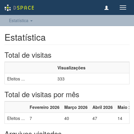
Toggl
navig
Estatística
Estatística
Total de visitas
Visualizações
Efeitos ...
333
Total de visitas por mês
Fevereiro 2026
Março 2026
Abril 2026
Maio 20
Efeitos ...
7
40
47
14
Arquivos visitados