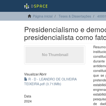
Página inicial
Teses & Dissertações
40001
Presidencialismo e democ
presidencialista como fat
Resumo:
instituc
constit
durant
antidem
constitu
Visualizar/
Abrir
que se 
R - D - LEANDRO DE OLIVEIRA
pretend
TEIXEIRA.pdf (3.713Mb)
estabili
engrena
estabili
Data
pesquisa
2024
de dado