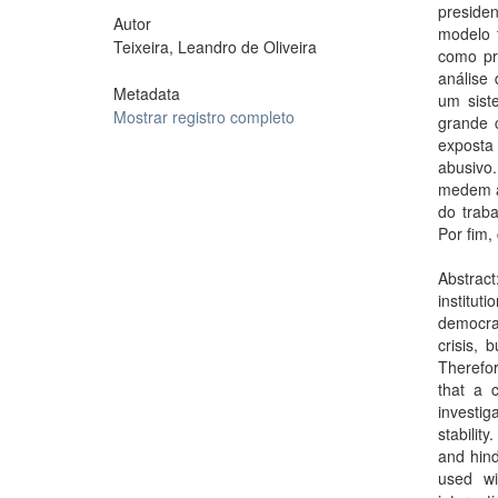
presiden
Autor
modelo f
Teixeira, Leandro de Oliveira
como pr
análise 
Metadata
um sist
Mostrar registro completo
grande 
exposta
abusivo.
medem a
do traba
Por fim,
Abstract
institut
democrat
crisis,
Therefor
that a 
investig
stabilit
and hind
used wi