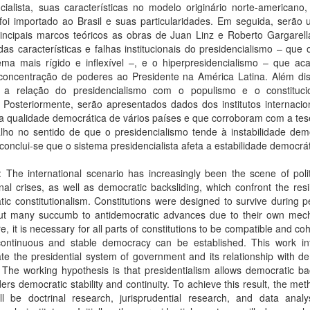
cialista, suas características no modelo originário norte-americano
oi importado ao Brasil e suas particularidades. Em seguida, serão u
incipais marcos teóricos as obras de Juan Linz e Roberto Gargarell
das características e falhas institucionais do presidencialismo – que
ema mais rígido e inflexível –, e o hiperpresidencialismo – que aca
concentração de poderes ao Presidente na América Latina. Além dis
 a relação do presidencialismo com o populismo e o constituci
 Posteriormente, serão apresentados dados dos institutos internacio
 qualidade democrática de vários países e que corroboram com a tese
lho no sentido de que o presidencialismo tende à instabilidade demo
 conclui-se que o sistema presidencialista afeta a estabilidade democrát
: The international scenario has increasingly been the scene of poli
ional crises, as well as democratic backsliding, which confront the resi
ic constitutionalism. Constitutions were designed to survive during p
 but many succumb to antidemocratic advances due to their own mec
e, it is necessary for all parts of constitutions to be compatible and co
continuous and stable democracy can be established. This work in
ate the presidential system of government and its relationship with d
y. The working hypothesis is that presidentialism allows democratic ba
ers democratic stability and continuity. To achieve this result, the me
ll be doctrinal research, jurisprudential research, and data analy