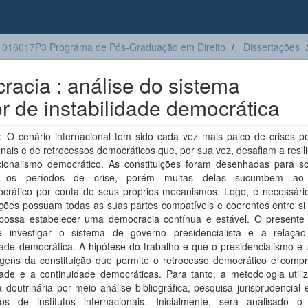
016017P3 Programa de Pós-Graduação em Direito
Dissertações
racia : análise do sistema
or de instabilidade democrática
 O cenário internacional tem sido cada vez mais palco de crises pol
ionais e de retrocessos democráticos que, por sua vez, desafiam a resil
ucionalismo democrático. As constituições foram desenhadas para so
e os períodos de crise, porém muitas delas sucumbem ao
ocrático por conta de seus próprios mecanismos. Logo, é necessári
ições possuam todas as suas partes compatíveis e coerentes entre si
possa estabelecer uma democracia contínua e estável. O presente 
e investigar o sistema de governo presidencialista e a relaç
dade democrática. A hipótese do trabalho é que o presidencialismo é
gens da constituição que permite o retrocesso democrático e comp
dade e a continuidade democráticas. Para tanto, a metodologia utili
 doutrinária por meio análise bibliográfica, pesquisa jurisprudencial 
s de institutos internacionais. Inicialmente, será analisado o