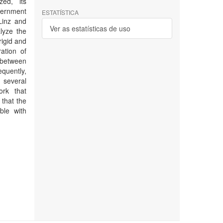
zed, its
vernment
ESTATÍSTICA
 Linz and
Ver as estatísticas de uso
lyze the
rigid and
ation of
p between
equently,
 several
ork that
 that the
ble with