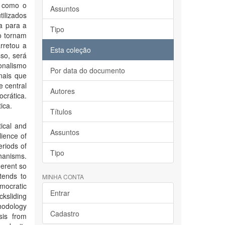
, como o
Assuntos
tilizados
a para a
Tipo
 o tornam
rretou a
Esta coleção
so, será
onalismo
Por data do documento
nais que
 central
Autores
crática.
ica.
Títulos
tical and
Assuntos
lience of
eriods of
Tipo
hanisms.
herent so
tends to
MINHA CONTA
emocratic
Entrar
cksliding
thodology
Cadastro
sis from