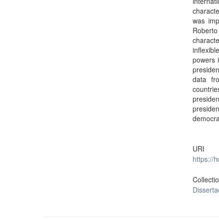
interna
characte
was impo
Roberto
characte
inflexib
powers i
presiden
data fr
countri
presiden
preside
democrati
URI
https://
Collecti
Dissert