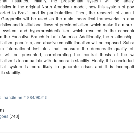
tional institutes. Initially, the presidential system will be analy
ristics in the original North American model, how this system of go
rted to Brazil, and its particularities. Then, the research of Juan
 Gargarella will be used as the main theoretical frameworks to ana
ristics and institutional flaws of presidentialism, which make it a more 
le system, and hyperpresidentialism, which resulted in the concentr
n the Executive Branch in Latin America. Additionally, the relationshi
tialism, populism, and abusive constitutionalism will be exposed. Subs
om international institutes that measure the democratic quality of
es will be presented, corroborating the central thesis of the w
tialism is incompatible with democratic stability. Finally, it is concluded
ntial system is more likely to generate crises and it is incompati
c stability.
hdl.handle.net/1884/90215
ons
ações
[743]