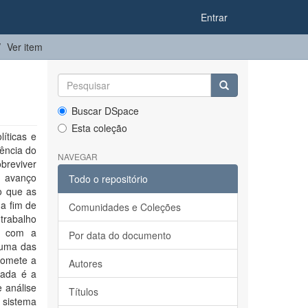
Entrar
Ver item
Buscar DSpace
Esta coleção
íticas e
iência do
NAVEGAR
breviver
 avanço
Todo o repositório
o que as
 a fim de
Comunidades e Coleções
trabalho
ão com a
Por data do documento
 uma das
romete a
Autores
zada é a
e análise
Títulos
 sistema