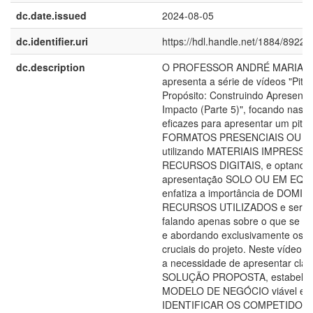
dc.date.issued
2024-08-05
dc.identifier.uri
https://hdl.handle.net/1884/89229
dc.description
O PROFESSOR ANDRÉ MARIAN
apresenta a série de vídeos "Pitc
Propósito: Construindo Apresent
Impacto (Parte 5)", focando nas e
eficazes para apresentar um pitch
FORMATOS PRESENCIAIS OU DI
utilizando MATERIAIS IMPRESS
RECURSOS DIGITAIS, e optando
apresentação SOLO OU EM EQUI
enfatiza a importância de DOMI
RECURSOS UTILIZADOS e ser O
falando apenas sobre o que se t
e abordando exclusivamente os a
cruciais do projeto. Neste vídeo, 
a necessidade de apresentar cla
SOLUÇÃO PROPOSTA, estabelec
MODELO DE NEGÓCIO viável e
IDENTIFICAR OS COMPETIDORE