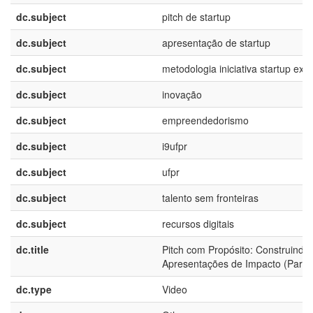
dc.subject
pitch de startup
dc.subject
apresentação de startup
dc.subject
metodologia iniciativa startup exp
dc.subject
inovação
dc.subject
empreendedorismo
dc.subject
i9ufpr
dc.subject
ufpr
dc.subject
talento sem fronteiras
dc.subject
recursos digitais
dc.title
Pitch com Propósito: Construindo
Apresentações de Impacto (Parte
dc.type
Video