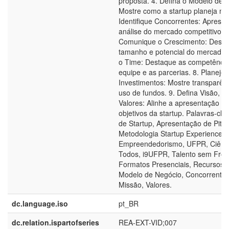
proposta. 4. Defina o Modelo de 
Mostre como a startup planeja mon
Identifique Concorrentes: Aprese
análise do mercado competitivo. 6
Comunique o Crescimento: Descr
tamanho e potencial do mercado. 
o Time: Destaque as competênci
equipe e as parcerias. 8. Planeje
Investimentos: Mostre transparên
uso de fundos. 9. Defina Visão, M
Valores: Alinhe a apresentação c
objetivos da startup. Palavras-cha
de Startup, Apresentação de Pitch
Metodologia Startup Experience, 
Empreendedorismo, UFPR, Ciênci
Todos, i9UFPR, Talento sem Front
Formatos Presenciais, Recursos Di
Modelo de Negócio, Concorrentes
Missão, Valores.
dc.language.iso
pt_BR
dc.relation.ispartofseries
REA-EXT-VID;007