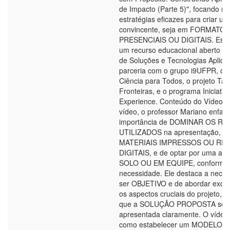
de Impacto (Parte 5)", focando na
estratégias eficazes para criar um
convincente, seja em FORMATOS
PRESENCIAIS OU DIGITAIS. Esta 
um recurso educacional aberto do 
de Soluções e Tecnologias Aplica
parceria com o grupo i9UFPR, o p
Ciência para Todos, o projeto Ta
Fronteiras, e o programa Iniciativ
Experience. Conteúdo do Vídeo: 
vídeo, o professor Mariano enfati
importância de DOMINAR OS R
UTILIZADOS na apresentação, s
MATERIAIS IMPRESSOS OU RE
DIGITAIS, e de optar por uma ap
SOLO OU EM EQUIPE, conforme
necessidade. Ele destaca a nece
ser OBJETIVO e de abordar excl
os aspectos cruciais do projeto, g
que a SOLUÇÃO PROPOSTA sej
apresentada claramente. O vídeo
como estabelecer um MODELO 