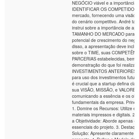
NEGÓCIO viável e a importância 
IDENTIFICAR OS COMPETIDORE
mercado, fornecendo uma visão 
do cenário competitivo. André t
instrui sobre a importância de apr
TAMANHO DO MERCADO para mo
potencial de crescimento do negó
disso, a apresentação deve inclui
sobre o TIME, suas COMPETÊNC
PARCERIAS estabelecidas, bem
demonstração do que foi realiza
INVESTIMENTOS ANTERIORES e 
para uso dos investimentos futuros
é crucial que a startup defina cla
sua VISÃO, MISSÃO, e VALORES
comunicando a essência e os obje
fundamentais da empresa. Princip
1. Domine os Recursos: Utilize e
materiais impressos e digitais. 2
a Objetividade: Aborde apenas os
essenciais do projeto. 3. Destaqu
Solução: Apresente claramente a