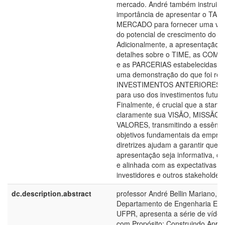
mercado. André também instrui s
importância de apresentar o T
MERCADO para fornecer uma visã
do potencial de crescimento do n
Adicionalmente, a apresentação de
detalhes sobre o TIME, as COM
e as PARCERIAS estabelecidas,
uma demonstração do que foi rea
INVESTIMENTOS ANTERIORES e 
para uso dos investimentos futuro
Finalmente, é crucial que a startu
claramente sua VISÃO, MISSÃO 
VALORES, transmitindo a essênci
objetivos fundamentais da empre
diretrizes ajudam a garantir que a
apresentação seja informativa, c
e alinhada com as expectativas d
investidores e outros stakeholders
dc.description.abstract
professor André Bellin Mariano, d
Departamento de Engenharia Elét
UFPR, apresenta a série de vídeo
com Propósito: Construindo Apre