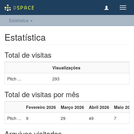
Toggl
navig
Estatística
Estatística
Total de visitas
Visualizações
Pitch ...
293
Total de visitas por mês
Fevereiro 2026
Março 2026
Abril 2026
Maio 202
Pitch ...
9
29
49
7
Arquivos visitados