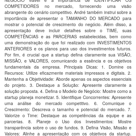
NEGÓCIO viável e a importância de IDENTIFICAR OS
COMPETIDORES no mercado, fornecendo uma visão
abrangente do cenário competitivo. André também instrui sobre a
importância de apresentar o TAMANHO DO MERCADO para
mostrar o potencial de crescimento do negócio. Além disso, a
apresentação deve incluir detalhes sobre o TIME, suas
COMPETÊNCIAS e as PARCERIAS estabelecidas, bem como
uma demonstração do que foi realizado com INVESTIMENTOS
ANTERIORES e os planos para uso dos investimentos futuros.
Por fim, é crucial que a startup defina claramente sua VISÃO,
MISSÃO, e VALORES, comunicando a essência e os objetivos
fundamentais da empresa. Principais Dicas: 1. Domine os
Recursos: Utilize eficazmente materiais impressos e digitais. 2.
Mantenha a Objetividade: Aborde apenas os aspectos essenciais
do projeto. 3. Destaque a Solução: Apresente claramente a
solução proposta. 4. Defina o Modelo de Negócio: Mostre como a
startup planeja monetizar. 5. Identifique Concorrentes: Apresente
uma análise do mercado competitivo. 6. Comunique o
Crescimento: Descreva o tamanho e potencial do mercado. 7.
Valorize o Time: Destaque as competências da equipe e as
parcerias. 8. Planeje o Uso dos Investimentos: Mostre
transparência sobre o uso de fundos. 9. Defina Visão, Missão e
Valores: Alinhe a apresentação com os objetivos da startup.