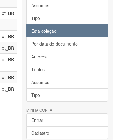
Assuntos
pt_BR
Tipo
Esta coleção
pt_BR
Por data do documento
pt_BR
Autores
pt_BR
Títulos
pt_BR
Assuntos
pt_BR
Tipo
MINHA CONTA
Entrar
Cadastro