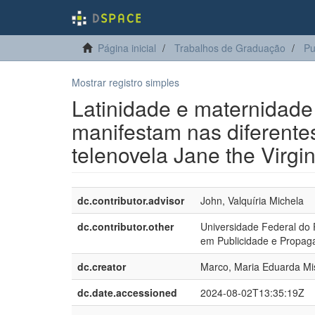
Página inicial
Trabalhos de Graduação
Pu
Mostrar registro simples
Latinidade e maternidade
manifestam nas diferente
telenovela Jane the Virgi
dc.contributor.advisor
John, Valquíria Michela
dc.contributor.other
Universidade Federal do
em Publicidade e Propag
dc.creator
Marco, Maria Eduarda Mis
dc.date.accessioned
2024-08-02T13:35:19Z