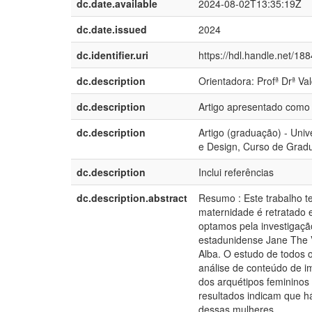
dc.date.available
2024-08-02T13:35:19Z
dc.date.issued
2024
dc.identifier.uri
https://hdl.handle.net/18
dc.description
Orientadora: Profª Drª Va
dc.description
Artigo apresentado como
dc.description
Artigo (graduação) - Uni
e Design, Curso de Gra
dc.description
Inclui referências
dc.description.abstract
Resumo : Este trabalho 
maternidade é retratado 
optamos pela investigaçã
estadunidense Jane The V
Alba. O estudo de todos 
análise de conteúdo de 
dos arquétipos feminino
resultados indicam que 
dessas mulheres