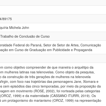
84/89175
lquíria Michela John
 Trabalho de Conclusão de Curso
versidade Federal do Paraná, Setor de Setor de Artes, Comunicação
duação em Curso de Graduação em Publicidade e Propaganda
tem como objetivo compreender de que maneira o arquétipo da
em mulheres latinas nas telenovelas. Como objeto da pesquisa,
o da construção de três gerações de mulheres na telenovela
irgin, com foco nas trajetórias das personagens Jane, Xiomara e
os cem episódios das cinco temporadas, por meio da proposição da
imagem em movimento (ROSE, 2002), foi norteada pelas categorias
s (OROZ, 1999) e da maternidade (CASSANO ITURRI, 2019). Os
há um protagonismo do marianismo (OROZ, 1999) na representação