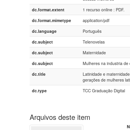
dc.format.extent
1 recurso online : PDF.
dc.format.mimetype
application/pdf
dc.language
Português
dc.subject
Telenovelas
dc.subject
Maternidade
dc.subject
Mulheres na industria d
dc.title
Latinidade e maternidade
gerações de mulheres lati
dc.type
TCC Graduação Digital
Arquivos deste item
N