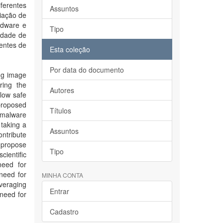
ferentes
Assuntos
liação de
ardware e
Tipo
idade de
dentes de
Esta coleção
Por data do documento
ng image
ring the
Autores
low safe
 proposed
Títulos
 malware
 taking a
Assuntos
ntribute
I propose
Tipo
cientific
need for
 need for
MINHA CONTA
everaging
Entrar
 need for
Cadastro