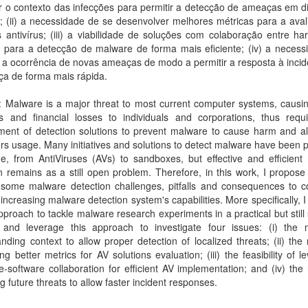
 o contexto das infecções para permitir a detecção de ameaças em di
; (ii) a necessidade de se desenvolver melhores métricas para a ava
 antivírus; (iii) a viabilidade de soluções com colaboração entre h
e para a detecção de malware de forma mais eficiente; (iv) a necess
 a ocorrência de novas ameaças de modo a permitir a resposta à inci
ça de forma mais rápida.
: Malware is a major threat to most current computer systems, causi
 and financial losses to individuals and corporations, thus requi
ment of detection solutions to prevent malware to cause harm and al
s usage. Many initiatives and solutions to detect malware have been
e, from AntiViruses (AVs) to sandboxes, but effective and efficient
n remains as a still open problem. Therefore, in this work, I propose
 some malware detection challenges, pitfalls and consequences to co
increasing malware detection system's capabilities. More specifically, 
proach to tackle malware research experiments in a practical but still s
and leverage this approach to investigate four issues: (i) the 
nding context to allow proper detection of localized threats; (ii) the
ng better metrics for AV solutions evaluation; (iii) the feasibility of l
-software collaboration for efficient AV implementation; and (iv) the
ng future threats to allow faster incident responses.