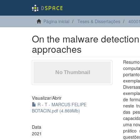
Página inicial
Teses & Dissertações
40001
On the malware detection
approaches
Resumo:
computa
portant
exempla
Diversa
exempla
Visualizar/
Abrir
de form
R - T - MARCUS FELIPE
neste t
BOTACIN.pdf (4.869Mb)
das pes
capacid
uma nov
Data
prático
2021
questõe