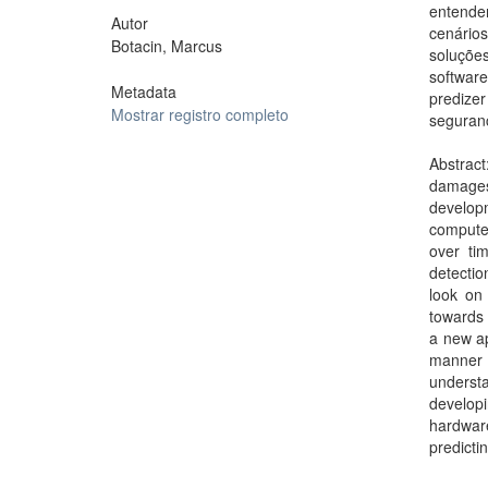
entender
Autor
cenários
Botacin, Marcus
soluções
softwar
Metadata
predizer
Mostrar registro completo
seguran
Abstract
damages
develop
computer
over tim
detectio
look on
towards 
a new ap
manner 
understa
developi
hardware
predicti