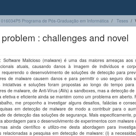
016034P5 Programa de Pós-Graduação em Informática
Teses
 problem : challenges and novel
 Software Malicioso (malware) é uma das maiores ameaças aos 
cionais atuais, causando danos à imagem de indivíduos e corp
o requerendo o desenvolvimento de soluções de detecção para prev
res de malware causem danos e para permitir o uso seguro dos s
s iniciativas e soluções foram propostas ao longo do tempo para 
res de malware, de Anti-Vírus (AVs) a sandboxes, mas a detecção de
a efetiva e eficiente ainda se mantém como um problema em aberto. P
rabalho, me proponho a investigar alguns desafios, falácias e conse
quisas em detecção de malware de modo a contribuir para o au
ade de detecção das soluções de segurança. Mais especificamente, 
a abordagem para o desenvolvimento de experimentos com malware
 mas ainda científico e utilizo-me desta abordagem para investiga
s relacionadas a pesquisa em detecção de malware: (i) a necessida