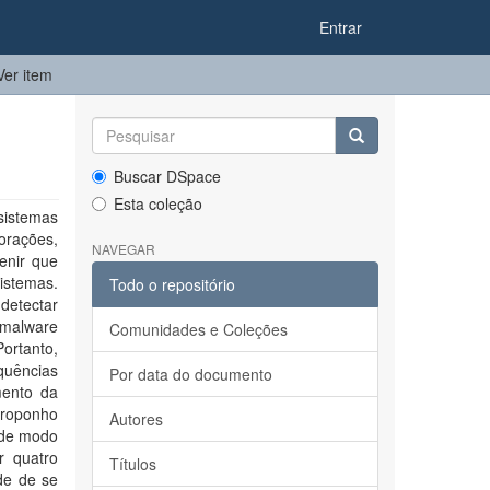
Entrar
Ver item
Buscar DSpace
Esta coleção
sistemas
orações,
NAVEGAR
enir que
istemas.
Todo o repositório
detectar
 malware
Comunidades e Coleções
ortanto,
quências
Por data do documento
mento da
proponho
Autores
 de modo
r quatro
Títulos
de de se