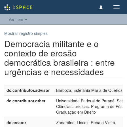
Toggl
navig
Ver item
Mostrar registro simples
Democracia militante e o
contexto de erosão
democrática brasileira : entre
urgências e necessidades
dc.contributor.advisor
Barboza, Estefânia Maria de Queiroz, 
dc.contributor.other
Universidade Federal do Paraná. Setor
Ciências Jurídicas. Programa de Pós-
Graduação em Direito
dc.creator
Zanardine, Lincoln Renato Vieira