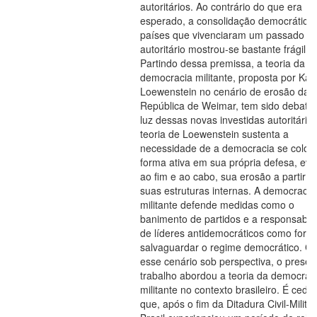
autoritários. Ao contrário do que era
esperado, a consolidação democrática
países que vivenciaram um passado
autoritário mostrou-se bastante frágil.
Partindo dessa premissa, a teoria da
democracia militante, proposta por Karl
Loewenstein no cenário de erosão da
República de Weimar, tem sido debatid
luz dessas novas investidas autoritárias
teoria de Loewenstein sustenta a
necessidade de a democracia se coloc
forma ativa em sua própria defesa, evi
ao fim e ao cabo, sua erosão a partir d
suas estruturas internas. A democracia
militante defende medidas como o
banimento de partidos e a responsabil
de líderes antidemocráticos como form
salvaguardar o regime democrático. C
esse cenário sob perspectiva, o presen
trabalho abordou a teoria da democrac
militante no contexto brasileiro. É cediç
que, após o fim da Ditadura Civil-Militar