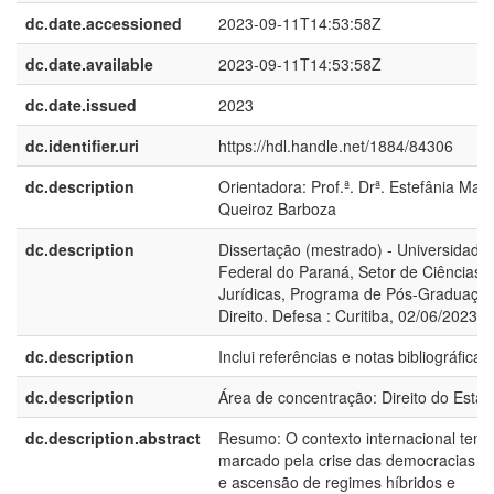
dc.date.accessioned
2023-09-11T14:53:58Z
dc.date.available
2023-09-11T14:53:58Z
dc.date.issued
2023
dc.identifier.uri
https://hdl.handle.net/1884/84306
dc.description
Orientadora: Prof.ª. Drª. Estefânia Mari
Queiroz Barboza
dc.description
Dissertação (mestrado) - Universidade
Federal do Paraná, Setor de Ciências
Jurídicas, Programa de Pós-Graduaçã
Direito. Defesa : Curitiba, 02/06/2023
dc.description
Inclui referências e notas bibliográficas
dc.description
Área de concentração: Direito do Esta
dc.description.abstract
Resumo: O contexto internacional tem 
marcado pela crise das democracias lib
e ascensão de regimes híbridos e