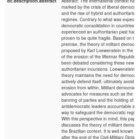
dc.description.abstract
Abstract: The international context has
marked by the crisis of liberal democra
and the rise of hybrid and authoritarian
regimes. Contrary to what was expecte
democratic consolidation in countries th
experienced an authoritarian past has
proven to be quite fragile. Based on thi
premise, the theory of militant democra
proposed by Karl Loewenstein in the co
of the erosion of the Weimar Republic,
been debated considering these new
authoritarian incursions. Loewenstein's
theory maintains the need for democrac
actively defend itself, ultimately avoiding
erosion from within. Militant democracy
advocates for measures such as the
banning of parties and the holding of
antidemocratic leaders accountable as 
way to safeguard the democratic regim
With this perspective in mind, this pape
discusses the theory of militant democr
the Brazilian context. It is well known th
after the end of the Civil-Military Dictato