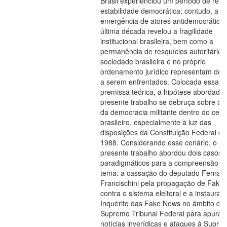
Brasil experienciou um período de relat
estabilidade democrática; contudo, a
emergência de atores antidemocrático
última década revelou a fragilidade
institucional brasileira, bem como a
permanência de resquícios autoritários
sociedade brasileira e no próprio
ordenamento jurídico representam desa
a serem enfrentados. Colocada essa
premissa teórica, a hipótese abordada
presente trabalho se debruça sobre a t
da democracia militante dentro do cená
brasileiro, especialmente à luz das
disposições da Constituição Federal de
1988. Considerando esse cenário, o
presente trabalho abordou dois casos
paradigmáticos para a compreensão d
tema: a cassação do deputado Fernan
Francischini pela propagação de Fake
contra o sistema eleitoral e a instauraç
Inquérito das Fake News no âmbito do
Supremo Tribunal Federal para apuraç
notícias inverídicas e ataques à Supre