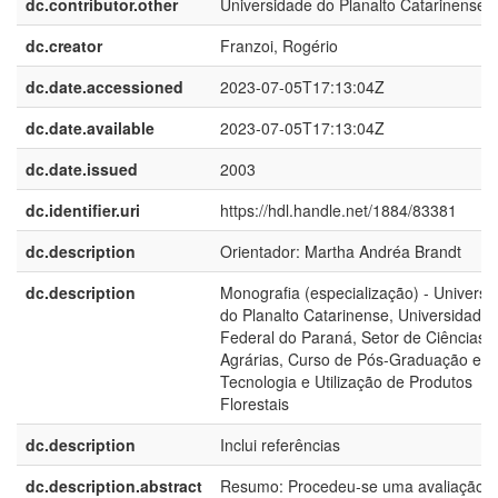
dc.contributor.other
Universidade do Planalto Catarinense
dc.creator
Franzoi, Rogério
dc.date.accessioned
2023-07-05T17:13:04Z
dc.date.available
2023-07-05T17:13:04Z
dc.date.issued
2003
dc.identifier.uri
https://hdl.handle.net/1884/83381
dc.description
Orientador: Martha Andréa Brandt
dc.description
Monografia (especialização) - Universi
do Planalto Catarinense, Universidade
Federal do Paraná, Setor de Ciências
Agrárias, Curso de Pós-Graduação em
Tecnologia e Utilização de Produtos
Florestais
dc.description
Inclui referências
dc.description.abstract
Resumo: Procedeu-se uma avaliação g