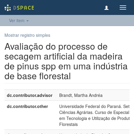
Toggl
navig
Ver item
Mostrar registro simples
Avaliação do processo de
secagem artificial da madeira
de pinus spp em uma indústria
de base florestal
dc.contributor.advisor
Brandt, Martha Andréa
dc.contributor.other
Universidade Federal do Paraná. Setor
Ciências Agrárias. Curso de Especializ
em Tecnologia e Utilização de Produto
Florestais