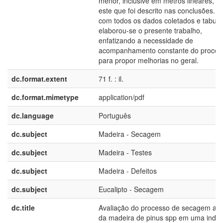
menor, inclusive em metros lineares, fa
este que foi descrito nas conclusões. A
com todos os dados coletados e tabula
elaborou-se o presente trabalho,
enfatizando a necessidade de
acompanhamento constante do proces
para propor melhorias no geral.
dc.format.extent
71 f. : il.
dc.format.mimetype
application/pdf
dc.language
Português
dc.subject
Madeira - Secagem
dc.subject
Madeira - Testes
dc.subject
Madeira - Defeitos
dc.subject
Eucalipto - Secagem
dc.title
Avaliação do processo de secagem artif
da madeira de pinus spp em uma indús