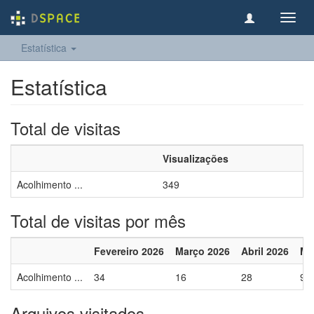
Toggl
navig
Estatística
Estatística
Total de visitas
Visualizações
Acolhimento ...
349
Total de visitas por mês
Fevereiro 2026
Março 2026
Abril 2026
Ma
Acolhimento ...
34
16
28
9
Arquivos visitados