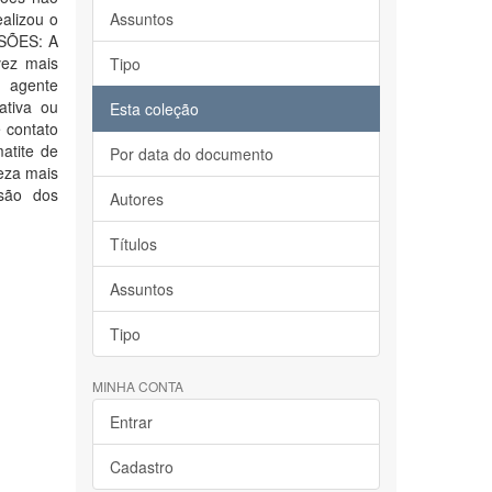
ealizou o
Assuntos
USÕES: A
vez mais
Tipo
 agente
ativa ou
Esta coleção
 contato
atite de
Por data do documento
peza mais
usão dos
Autores
Títulos
Assuntos
Tipo
MINHA CONTA
Entrar
Cadastro