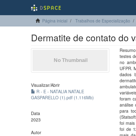
Página inicial
Trabalhos de Especialização
Dermatite de contato do v
Resumo:
testes d
no ambu
UFPR. M
dados b
dermati
Visualizar/
Abrir
ambulató
R - E - NATALIA NATALE
variáve
GASPARELLO (1).pdf (1.116Mb)
foram ca
análise 
para tod
Data
(Statsof
2023
foi mais
foi de 
Autor
mais da