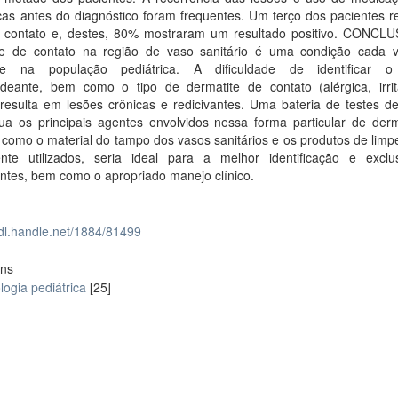
cas antes do diagnóstico foram frequentes. Um terço dos pacientes r
e contato e, destes, 80% mostraram um resultado positivo. CONCL
te de contato na região de vaso sanitário é uma condição cada 
nte na população pediátrica. A dificuldade de identificar o
deante, bem como o tipo de dermatite de contato (alérgica, irrit
resulta em lesões crônicas e redicivantes. Uma bateria de testes de
lua os principais agentes envolvidos nessa forma particular de derm
 como o material do tampo dos vasos sanitários e os produtos de lim
te utilizados, seria ideal para a melhor identificação e excl
ntes, bem como o apropriado manejo clínico.
hdl.handle.net/1884/81499
ons
ogia pediátrica
[25]