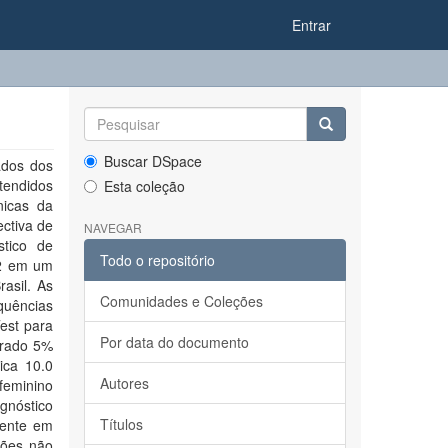
Entrar
Buscar DSpace
ados dos
atendidos
Esta coleção
nicas da
ctiva de
NAVEGAR
stico de
Todo o repositório
22 em um
rasil. As
Comunidades e Coleções
quências
est para
Por data do documento
derado 5%
tica 10.0
Autores
feminino
agnóstico
Títulos
sente em
ções não