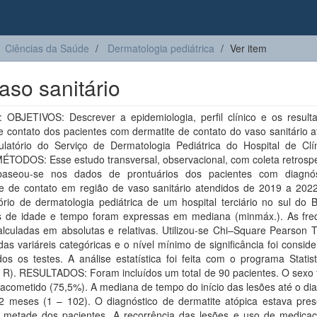
Ciências da Saúde
Dermatologia pediátrica
Ver item
aso sanitário
 OBJETIVOS: Descrever a epidemiologia, perfil clínico e os result
e contato dos pacientes com dermatite de contato do vaso sanitário 
latório do Serviço de Dermatologia Pediátrica do Hospital de Clí
ÉTODOS: Esse estudo transversal, observacional, com coleta retrospe
aseou-se nos dados de prontuários dos pacientes com diagnó
te de contato em região de vaso sanitário atendidos de 2019 a 20
rio de dermatologia pediátrica de um hospital terciário no sul do B
is de idade e tempo foram expressas em mediana (minmáx.). As fre
lculadas em absolutas e relativas. Utilizou-se Chi–Square Pearson T
das variáreis categóricas e o nível mínimo de significância foi consi
os os testes. A análise estatística foi feita com o programa Statis
t R). RESULTADOS: Foram incluídos um total de 90 pacientes. O sexo 
 acometido (75,5%). A mediana de tempo do início das lesões até o di
12 meses (1 – 102). O diagnóstico de dermatite atópica estava pre
 metade dos pacientes. A recorrência das lesões e uso de medica