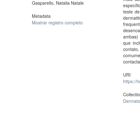
Gasparello, Natalia Natale
específi
teste d
Metadata
dermati
Mostrar registro completo
freque
desenca
ambas) 
que inc
contato,
comumen
contacta
URI
https://
Collecti
Dermatol