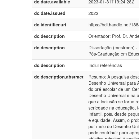
dc.date.available
2023-01-31T19:24:28Z
dc.date.issued
2022
dc.identifier.uri
https://hdl.handle.net/18
dc.description
Orientador: Prof. Dr. An
dc.description
Dissertação (mestrado) -
Pós-Graduação em Educaçã
dc.description
Inclui referências
dc.description.abstract
Resumo: A pesquisa desen
Desenho Universal para A
do pré-escolar de um Cent
Desenho Universal e na 
que a inclusão se torne 
seriedade na educação, t
Infantil, pois, desde peq
e equidade. Assim, o pro
por meio do Desenho Uni
pode contribuir para apr
objetivo principal é ana