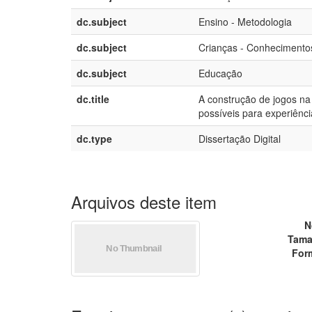
dc.subject
Ensino - Metodologia
dc.subject
Crianças - Conhecimento
dc.subject
Educação
dc.title
A construção de jogos na
possíveis para experiênc
dc.type
Dissertação Digital
Arquivos deste item
N
Tama
For