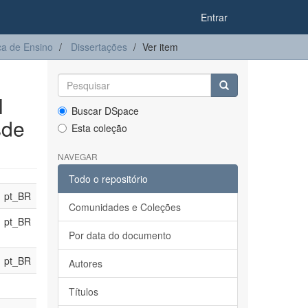
Entrar
a de Ensino
Dissertações
Ver item
l
Buscar DSpace
sde
Esta coleção
NAVEGAR
Todo o repositório
pt_BR
Comunidades e Coleções
pt_BR
Por data do documento
pt_BR
Autores
Títulos