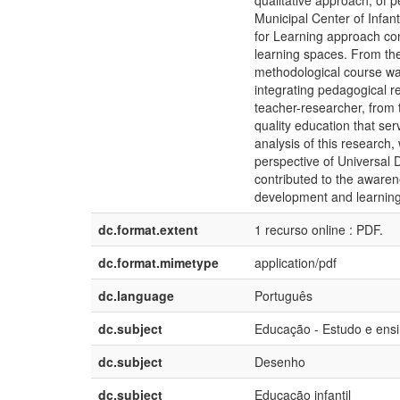
qualitative approach, of p
Municipal Center of Infan
for Learning approach cont
learning spaces. From the 
methodological course wa
integrating pedagogical re
teacher-researcher, from t
quality education that se
analysis of this research,
perspective of Universal 
contributed to the awaren
development and learning 
dc.format.extent
1 recurso online : PDF.
dc.format.mimetype
application/pdf
dc.language
Português
dc.subject
Educação - Estudo e ens
dc.subject
Desenho
dc.subject
Educação infantil