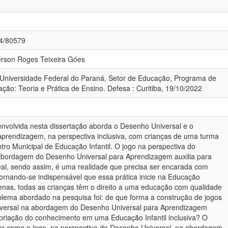
84/80579
derson Roges Teixeira Góes
 Universidade Federal do Paraná, Setor de Educação, Programa de
o: Teoria e Prática de Ensino. Defesa : Curitiba, 19/10/2022
volvida nesta dissertação aborda o Desenho Universal e o
prendizagem, na perspectiva inclusiva, com crianças de uma turma
ro Municipal de Educação Infantil. O jogo na perspectiva do
abordagem do Desenho Universal para Aprendizagem auxilia para
real, sendo assim, é uma realidade que precisa ser encarada com
ornando-se indispensável que essa prática inicie na Educação
uenas, todas as crianças têm o direito a uma educação com qualidade
blema abordado na pesquisa foi: de que forma a construção de jogos
versal na abordagem do Desenho Universal para Aprendizagem
opriação do conhecimento em uma Educação Infantil inclusiva? O
lisar como o jogo, na perspectiva do Desenho Universal, na abordagem