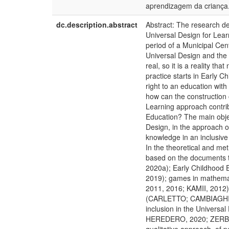
aprendizagem da criança
dc.description.abstract
Abstract: The research de
Universal Design for Learn
period of a Municipal Cen
Universal Design and the 
real, so it is a reality th
practice starts in Early C
right to an education wit
how can the construction 
Learning approach contrib
Education? The main objec
Design, in the approach of
knowledge in an inclusive
In the theoretical and me
based on the documents t
2020a); Early Childhood 
2019); games in mathemat
2011, 2016; KAMII, 2012); 
(CARLETTO; CAMBIAGHI, 20
inclusion in the Univers
HEREDERO, 2020; ZERBAT