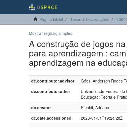
Página inicial
Teses & Dissertações
40001
Mostrar registro simples
A construção de jogos na
para aprendizagem : cami
aprendizagem na educação
dc.contributor.advisor
Góes, Anderson Roges Te
dc.contributor.other
Universidade Federal do
Educação: Teoria e Práti
dc.creator
Rinaldi, Adriana
dc.date.accessioned
2023-01-31T19:24:28Z