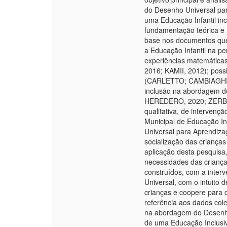
do Desenho Universal pa
uma Educação Infantil inc
fundamentação teórica e
base nos documentos que 
a Educação Infantil na p
experiências matemática
2016; KAMII, 2012); poss
(CARLETTO; CAMBIAGHI, 2
inclusão na abordagem 
HEREDERO, 2020; ZERBAT
qualitativa, de interven
Municipal de Educação I
Universal para Aprendiza
socialização das criança
aplicação desta pesquis
necessidades das criança
construídos, com a inter
Universal, com o intuito
crianças e coopere para 
referência aos dados col
na abordagem do Desenho
de uma Educação Inclusiv