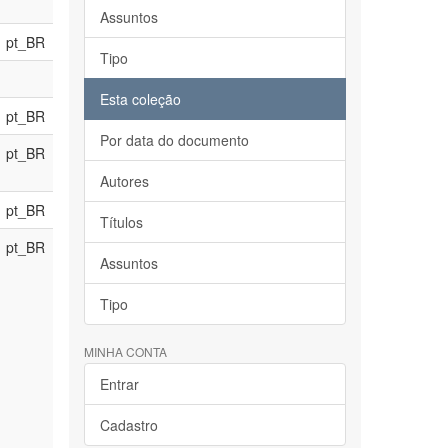
Assuntos
pt_BR
Tipo
Esta coleção
pt_BR
Por data do documento
pt_BR
Autores
pt_BR
Títulos
pt_BR
Assuntos
Tipo
MINHA CONTA
Entrar
Cadastro