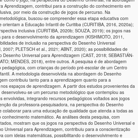
ra Aprendizagem, contribui para a construção do conhecimento em
lusiva, por meio da construção de jogos de percurso. Na
 metodológica, buscou-se compreender essa etapa educativa com
orientam a Educação Infantil de Curitiba (CURITIBA, 2016, 2020a);
erspectiva inclusiva (CURITIBA, 2020b; SOUZA, 2019); os jogos nas
s para o desenvolvimento da aprendizagem (KISHIMOTO, 2011,
ibilidades de inclusão na perspectiva do Desenho Universal
007; PLETSCH et al., 2021; ABNT, 2020); as possibilidades de
do Desenho Universal para Aprendizagem (CAST, 2018; SEBASTIÁN-
O; MENDES, 2018), entre outros. A pesquisa é de abordagem
ção pedagógica, com crianças do período pré-escolar de um Centro
nfantil. A metodologia desenvolvida na abordagem do Desenho
gem contribuiu tanto para a aprendizagem quanto para a
s nos espaços de aprendizagem. A partir dos estudos provenientes da
a, desenvolveu-se um percurso metodológico que contemplou as
s envolvidas, integrando recursos pedagógicos voltados aos jogos
venção da professora-pesquisadora, na perspectiva do Desenho
 de colaborar para uma educação de qualidade que atenda a todas as
o conhecimento matemático. As análises desta pesquisa, com
etados, mostram que os jogos na perspectiva do Desenho Universal e
 Universal para Aprendizagem, contribuiu para a conscientização
a com ideias matemáticas, possibilitando o desenvolvimento e