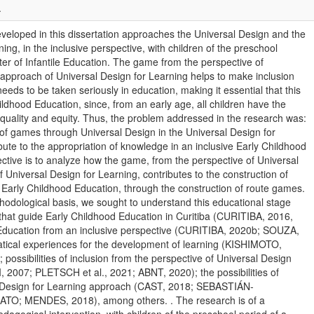
.
veloped in this dissertation approaches the Universal Design and the
ing, in the inclusive perspective, with children of the preschool
ter of Infantile Education. The game from the perspective of
approach of Universal Design for Learning helps to make inclusion
at needs to be taken seriously in education, making it essential that this
hildhood Education, since, from an early age, all children have the
h quality and equity. Thus, the problem addressed in the research was:
of games through Universal Design in the Universal Design for
ute to the appropriation of knowledge in an inclusive Early Childhood
tive is to analyze how the game, from the perspective of Universal
 Universal Design for Learning, contributes to the construction of
 Early Childhood Education, through the construction of route games.
thodological basis, we sought to understand this educational stage
hat guide Early Childhood Education in Curitiba (CURITIBA, 2016,
Education from an inclusive perspective (CURITIBA, 2020b; SOUZA,
ical experiences for the development of learning (KISHIMOTO,
possibilities of inclusion from the perspective of Universal Design
07; PLETSCH et al., 2021; ABNT, 2020); the possibilities of
al Design for Learning approach (CAST, 2018; SEBASTIÁN-
O; MENDES, 2018), among others. . The research is of a