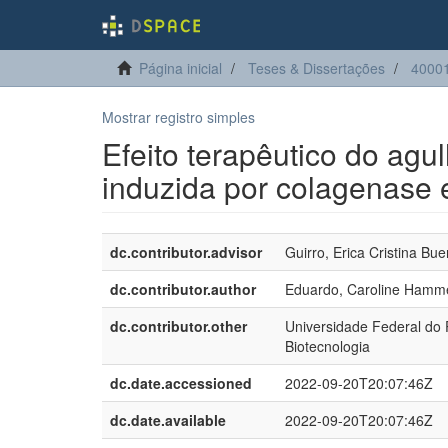
Página inicial
Teses & Dissertações
40001
Mostrar registro simples
Efeito terapêutico do agu
induzida por colagenase 
dc.contributor.advisor
Guirro, Erica Cristina Bu
dc.contributor.author
Eduardo, Caroline Hamme
dc.contributor.other
Universidade Federal do
Biotecnologia
dc.date.accessioned
2022-09-20T20:07:46Z
dc.date.available
2022-09-20T20:07:46Z