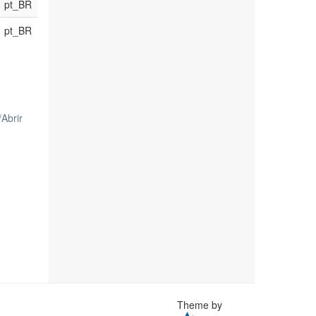
pt_BR
pt_BR
/
Abrir
Theme by