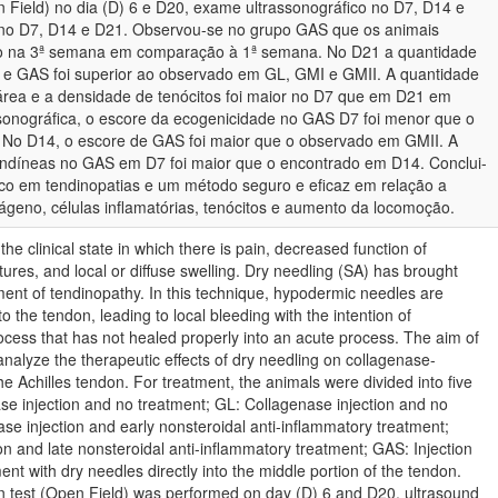
 Field) no dia (D) 6 e D20, exame ultrassonográfico no D7, D14 e
o no D7, D14 e D21. Observou-se no grupo GAS que os animais
 na 3ª semana em comparação à 1ª semana. No D21 a quantidade
 e GAS foi superior ao observado em GL, GMI e GMII. A quantidade
r área e a densidade de tenócitos foi maior no D7 que em D21 em
sonográfica, o escore da ecogenicidade no GAS D7 foi menor que o
 No D14, o escore de GAS foi maior que o observado em GMII. A
tendíneas no GAS em D7 foi maior que o encontrado em D14. Conclui-
co em tendinopatias e um método seguro e eficaz em relação a
ágeno, células inflamatórias, tenócitos e aumento da locomoção.
the clinical state in which there is pain, decreased function of
ures, and local or diffuse swelling. Dry needling (SA) has brought
tment of tendinopathy. In this technique, hypodermic needles are
to the tendon, leading to local bleeding with the intention of
ocess that has not healed properly into an acute process. The aim of
analyze the therapeutic effects of dry needling on collagenase-
e Achilles tendon. For treatment, the animals were divided into five
e injection and no treatment; GL: Collagenase injection and no
se injection and early nonsteroidal anti-inflammatory treatment;
on and late nonsteroidal anti-inflammatory treatment; GAS: Injection
nt with dry needles directly into the middle portion of the tendon.
on test (Open Field) was performed on day (D) 6 and D20, ultrasound