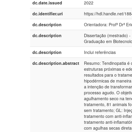
dc.date.issued
2022
dc.identifier.uri
https://hdl.handle.net/18
dc.description
Orientadora: Profª Drª Er
dc.description
Dissertação (mestrado) -
Graduação em Biotecnolog
dc.description
Inclui referências
dc.description.abstract
Resumo: Tendinopatia é o
estruturas próximas e ed
resultados para o tratame
hipodérmicas de maneira
a intenção de transforma
processo agudo. O objetiv
agulhamento seco na tend
tratamento, 81 animais f
sem tratamento; GL: Inje
tratamento com anti-infla
tratamento anti-inflamató
com agulhas secas direta