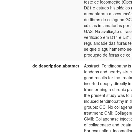
teste de locomoção (Open
D21 e estudo histológic
aumentaram a locomoção
de fibras de colágeno GC
células inflamatórias po
GAS. Na avaliação ultras
verificado em D14 e D21.
regularidade das fibras 
se que o agulhamento se
produção de fibras de col
dc.description.abstract
Abstract: Tendinopathy is 
tendons and nearby struct
good results for the trea
inserted deeply directly in
transforming a chronic pr
the present study was to 
induced tendinopathy in th
groups: GC: No collagenas
treatment; GMI: Collagena
GMII: Collagenase injecti
of collagenase and treatme
For evaluation, locomoti