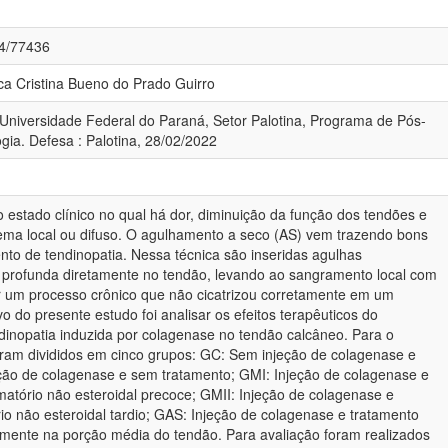
84/77436
ica Cristina Bueno do Prado Guirro
 Universidade Federal do Paraná, Setor Palotina, Programa de Pós-
ia. Defesa : Palotina, 28/02/2022
 estado clínico no qual há dor, diminuição da função dos tendões e
ema local ou difuso. O agulhamento a seco (AS) vem trazendo bons
nto de tendinopatia. Nessa técnica são inseridas agulhas
 profunda diretamente no tendão, levando ao sangramento local com
r um processo crônico que não cicatrizou corretamente em um
o do presente estudo foi analisar os efeitos terapêuticos do
inopatia induzida por colagenase no tendão calcâneo. Para o
oram divididos em cinco grupos: GC: Sem injeção de colagenase e
ção de colagenase e sem tratamento; GMI: Injeção de colagenase e
matório não esteroidal precoce; GMII: Injeção de colagenase e
rio não esteroidal tardio; GAS: Injeção de colagenase e tratamento
mente na porção média do tendão. Para avaliação foram realizados