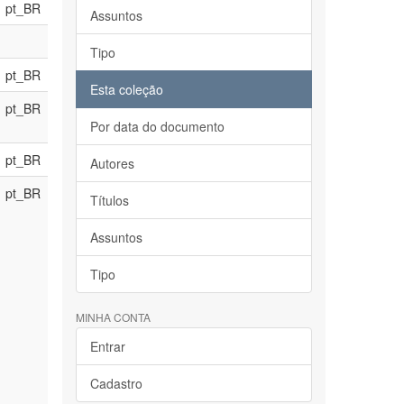
pt_BR
Assuntos
Tipo
pt_BR
Esta coleção
pt_BR
Por data do documento
pt_BR
Autores
pt_BR
Títulos
Assuntos
Tipo
MINHA CONTA
Entrar
Cadastro