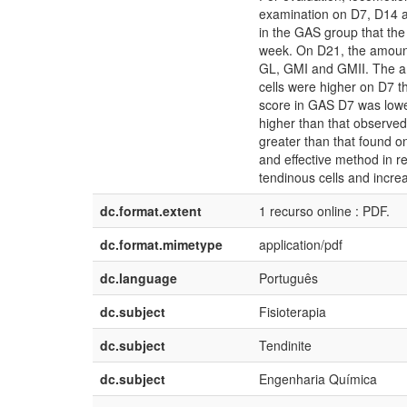
examination on D7, D14 a
in the GAS group that the
week. On D21, the amount
GL, GMI and GMII. The am
cells were higher on D7 t
score in GAS D7 was lowe
higher than that observed
greater than that found on
and effective method in re
tendinous cells and incre
dc.format.extent
1 recurso online : PDF.
dc.format.mimetype
application/pdf
dc.language
Português
dc.subject
Fisioterapia
dc.subject
Tendinite
dc.subject
Engenharia Química