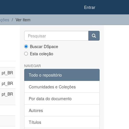
Entrar
ações
Ver item
Buscar DSpace
Esta coleção
NAVEGAR
pt_BR
Todo o repositório
pt_BR
Comunidades e Coleções
pt_BR
Por data do documento
Autores
Títulos