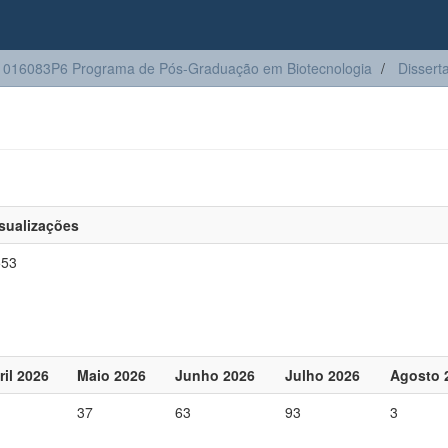
016083P6 Programa de Pós-Graduação em Biotecnologia
Dissert
sualizações
553
ril 2026
Maio 2026
Junho 2026
Julho 2026
Agosto 
37
63
93
3