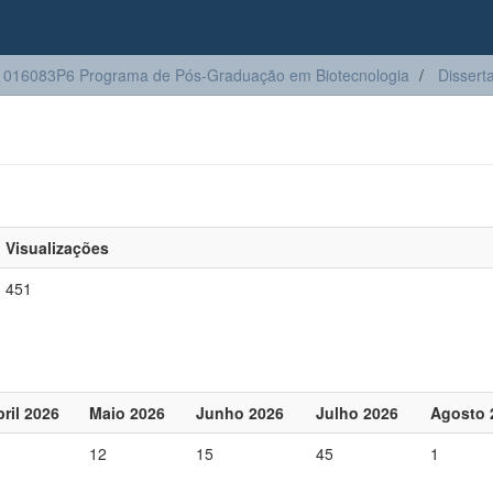
016083P6 Programa de Pós-Graduação em Biotecnologia
Dissert
Visualizações
451
ril 2026
Maio 2026
Junho 2026
Julho 2026
Agosto 
1
12
15
45
1