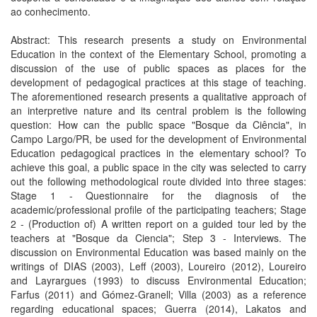
ao conhecimento.
Abstract: This research presents a study on Environmental
Education in the context of the Elementary School, promoting a
discussion of the use of public spaces as places for the
development of pedagogical practices at this stage of teaching.
The aforementioned research presents a qualitative approach of
an interpretive nature and its central problem is the following
question: How can the public space "Bosque da Ciência", in
Campo Largo/PR, be used for the development of Environmental
Education pedagogical practices in the elementary school? To
achieve this goal, a public space in the city was selected to carry
out the following methodological route divided into three stages:
Stage 1 - Questionnaire for the diagnosis of the
academic/professional profile of the participating teachers; Stage
2 - (Production of) A written report on a guided tour led by the
teachers at "Bosque da Ciencia"; Step 3 - Interviews. The
discussion on Environmental Education was based mainly on the
writings of DIAS (2003), Leff (2003), Loureiro (2012), Loureiro
and Layrargues (1993) to discuss Environmental Education;
Farfus (2011) and Gómez-Granell; Villa (2003) as a reference
regarding educational spaces; Guerra (2014), Lakatos and