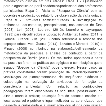
metodológico dividido em três etapas: Etapa 1 - Questionário
para diagnóstico do perfil acadêmico/profissional das professoras
participantes; Etapa 2 - Visita ao "Bosque da Ciência" com as
docentes e produção do relatório de observação da visita guiada;
Etapa 3 - Entrevistas semiestruturadas. A investigação foi
embasada teoricamente, principalmente, nos escritos de Dias
(2003), Leff (2003), Loureiro (2012), Loureiro e Layrargues
(1993) para discutir sobre a Educação Ambiental; Farfus (2011) e
Gómez- Granell; Villa (2003) como referência a respeito dos
espaços educativos; Guerra (2014), Lakatos e Marconi (2010) e
Minayo (2008) contribuindo na elaboração/delineamento da
metodologia da pesquisa e análise de contéudo a partir da
perspectiva de Bardin (2011). Os resultados apontados a partir
da pesquisa foram as práticas pedagógicas e contribuições que o
espaço "Bosque da Ciência" pode oferecer. Nesse caso, as
práticas constatadas foram: promoção da interdisciplinaridade;
viabilização do planejamento/uso de sequências didáticas e
colaboração na realização de atividades de formação da
consciência ambiental. Com relação às contribuições
pedagógicas foram observadas as seguintes: possibilidade de
aliar a teoria à prática; educação fora do contexto escolar em
local acessível e público e lugar motivador ao aprendizado, que
desperta a curiosidade e a imaginação dos alunos com relação