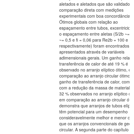
aletados e aletados que são validados 
comparação direta com medições
experimentais com boa concordância.
Ótimos globais com relação ao
espaçamento entre tubos, excentricida
o espaçamento entre aletas (S/2b ~= 0,
~= 0,5 e fi = 0,06 para Re2b = 100 e 1
respectivamente) foram encontrados e
apresentados através de variáveis
adimensionais gerais. Um ganho relati
transferência de calor de até 19 % é
observado no arranjo elíptico ótimo, e
comparação ao arranjo circular ótimo. 
ganho de transferência de calor, comb
com a redução da massa de material d
32 % observados no arranjo elíptico ót
em comparação ao arranjo circular óti
demonstra que arranjos de tubos elípti
têm potencial para um desempenho
consideravelmente melhor e menor cus
que os arranjos convencionais de geom
circular. A segunda parte do capítulo V