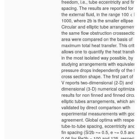
freedom, i.e., tube eccentricity and fin-t
spacing. The results are reported for a
the external fluid, in the range 100 < R
1000, where 2b is the smaller ellipse ax
Circular and elliptic tube arrangements 
the same flow obstruction crosssectiona
area were compared on the basis of
maximum total heat transfer. This criter
allows one to quantify the heat transfer
in the most isolated way possible, by
studying arrangements with equivalent t
pressure drops independently of the tu
cross section shape. The first part of c
V reports two-dimensional (2-D) and th
dimensional (3-D) numerical optimizati
results for non finned and finned circul
elliptic tubes arrangements, which are
validated by direct comparison with
experimental measurements with good
agreement. Global optima with respect 
tube-to-tube spacing, eccentricity and fi
fin spacing (S/2b ~= 0.5, e ~= 0.5 and f
0.06 for Re2b = 100 and 125, respectiv