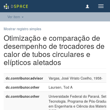
Toggl
navig
Ver item
Mostrar registro simples
Otimização e comparação de
desempenho de trocadores de
calor de tubos circulares e
elípticos aletados
dc.contributor.advisor
Vargas, José Viriato Coelho, 1958-
dc.contributor.other
Laursen, Tod A
dc.contributor.other
Universidade Federal do Paraná. Setor
Tecnologia. Programa de Pós-Graduaç
em Engenharia e Ciência dos Materiais