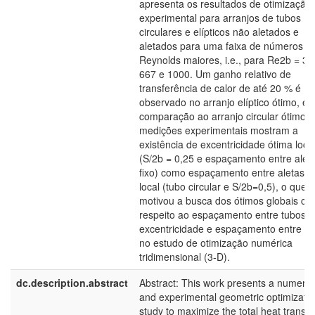
apresenta os resultados de otimização
experimental para arranjos de tubos
circulares e elípticos não aletados e
aletados para uma faixa de números d
Reynolds maiores, i.e., para Re2b = 33
667 e 1000. Um ganho relativo de
transferência de calor de até 20 % é
observado no arranjo elíptico ótimo, e
comparação ao arranjo circular ótimo. 
medições experimentais mostram a
existência de excentricidade ótima loca
(S/2b = 0,25 e espaçamento entre alet
fixo) como espaçamento entre aletas ó
local (tubo circular e S/2b=0,5), o que
motivou a busca dos ótimos globais c
respeito ao espaçamento entre tubos,
excentricidade e espaçamento entre al
no estudo de otimização numérica
tridimensional (3-D).
dc.description.abstract
Abstract: This work presents a numeric
and experimental geometric optimizati
study to maximize the total heat transfe