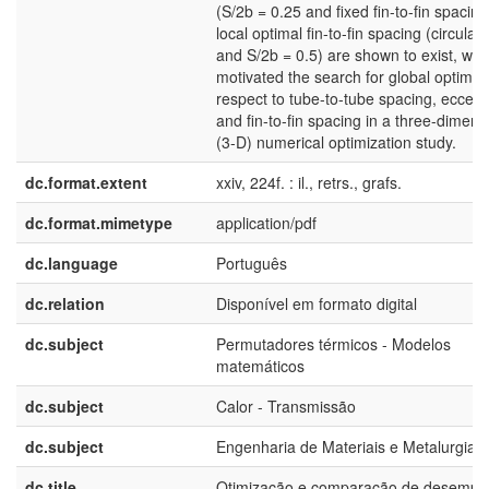
(S/2b = 0.25 and fixed fin-to-fin spacin
local optimal fin-to-fin spacing (circular
and S/2b = 0.5) are shown to exist, whi
motivated the search for global optima 
respect to tube-to-tube spacing, eccentr
and fin-to-fin spacing in a three-dimens
(3-D) numerical optimization study.
dc.format.extent
xxiv, 224f. : il., retrs., grafs.
dc.format.mimetype
application/pdf
dc.language
Português
dc.relation
Disponível em formato digital
dc.subject
Permutadores térmicos - Modelos
matemáticos
dc.subject
Calor - Transmissão
dc.subject
Engenharia de Materiais e Metalurgia
dc.title
Otimização e comparação de desemp