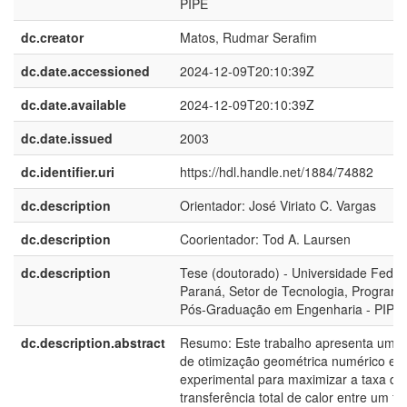
PIPE
dc.creator
Matos, Rudmar Serafim
dc.date.accessioned
2024-12-09T20:10:39Z
dc.date.available
2024-12-09T20:10:39Z
dc.date.issued
2003
dc.identifier.uri
https://hdl.handle.net/1884/74882
dc.description
Orientador: José Viriato C. Vargas
dc.description
Coorientador: Tod A. Laursen
dc.description
Tese (doutorado) - Universidade Feder
Paraná, Setor de Tecnologia, Program
Pós-Graduação em Engenharia - PIPE
dc.description.abstract
Resumo: Este trabalho apresenta um e
de otimização geométrica numérico e
experimental para maximizar a taxa de
transferência total de calor entre um fe