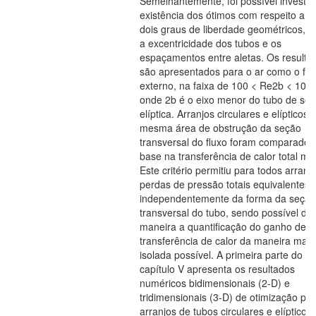
Semelhantemente, foi possível investig
existência dos ótimos com respeito a o
dois graus de liberdade geométricos, is
a excentricidade dos tubos e os
espaçamentos entre aletas. Os resulta
são apresentados para o ar como o flu
externo, na faixa de 100 < Re2b < 1000
onde 2b é o eixo menor do tubo de se
elíptica. Arranjos circulares e elípticos
mesma área de obstrução da seção
transversal do fluxo foram comparado
base na transferência de calor total má
Este critério permitiu para todos arranj
perdas de pressão totais equivalentes
independentemente da forma da seção
transversal do tubo, sendo possível de
maneira a quantificação do ganho de
transferência de calor da maneira mais
isolada possível. A primeira parte do
capítulo V apresenta os resultados
numéricos bidimensionais (2-D) e
tridimensionais (3-D) de otimização pa
arranjos de tubos circulares e elípticos