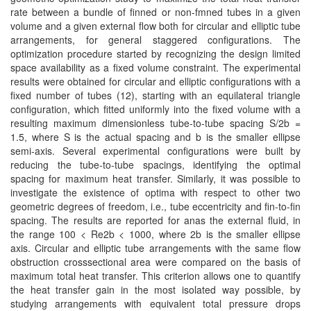
rate between a bundle of finned or non-fmned tubes in a given
volume and a given external flow both for circular and elliptic tube
arrangements, for general staggered configurations. The
optimization procedure started by recognizing the design limited
space availability as a fixed volume constraint. The experimental
results were obtained for circular and elliptic configurations with a
fixed number of tubes (12), starting with an equilateral triangle
configuration, which fitted uniformly into the fixed volume with a
resulting maximum dimensionless tube-to-tube spacing S/2b =
1.5, where S is the actual spacing and b is the smaller ellipse
semi-axis. Several experimental configurations were built by
reducing the tube-to-tube spacings, identifying the optimal
spacing for maximum heat transfer. Similarly, it was possible to
investigate the existence of optima with respect to other two
geometric degrees of freedom, i.e., tube eccentricity and fin-to-fin
spacing. The results are reported for anas the external fluid, in
the range 100 < Re2b < 1000, where 2b is the smaller ellipse
axis. Circular and elliptic tube arrangements with the same flow
obstruction crosssectional area were compared on the basis of
maximum total heat transfer. This criterion allows one to quantify
the heat transfer gain in the most isolated way possible, by
studying arrangements with equivalent total pressure drops