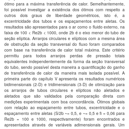
ótimo para a máxima transferência de calor. Semelhantemente,
foi possível investigar a existência dos ótimos com respeito a
outros dois graus de liberdade geométricos, isto é, a
excentricidade dos tubos e os espaçamentos entre aletas. Os
resultados são apresentados para o ar como o fluido externo, na
faixa de 100 < Re2b < 1000, onde 2b é o eixo menor do tubo de
seção elíptica. Arranjos circulares e elípticos com a mesma área
de obstrução da seção transversal do fluxo foram comparados
com base na transferência de calor total máxima. Este critério
permitiu para todos arranjos perdas de pressão totais
equivalentes independentemente da forma da seção transversal
do tubo, sendo possível desta maneira a quantificação do ganho
de transferência de calor da maneira mais isolada possível. A
primeira parte do capítulo V apresenta os resultados numéricos
bidimensionais (2-D) e tridimensionais (3-D) de otimização para
os arranjos de tubos circulares e elípticos não aletados e
aletados que são validados pela comparação direta com
medições experimentais com boa concordância. Ótimos globais
com relação ao espaçamento entre tubos, excentricidade e o
espaçamento entre aletas (S/2b ~= 0,5, e ~= 0,5 e fi = 0,06 para
Re2b = 100 e 1000, respectivamente) foram encontrados e
apresentados através de variáveis adimensionais gerais. Um