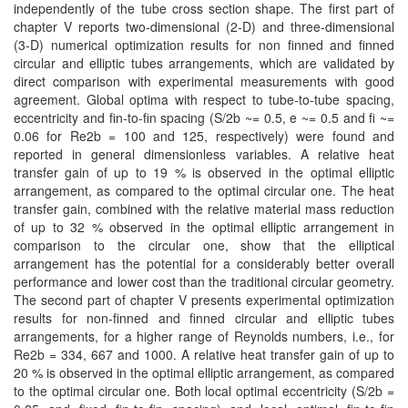
independently of the tube cross section shape. The first part of
chapter V reports two-dimensional (2-D) and three-dimensional
(3-D) numerical optimization results for non finned and finned
circular and elliptic tubes arrangements, which are validated by
direct comparison with experimental measurements with good
agreement. Global optima with respect to tube-to-tube spacing,
eccentricity and fin-to-fin spacing (S/2b ~= 0.5, e ~= 0.5 and fi ~=
0.06 for Re2b = 100 and 125, respectively) were found and
reported in general dimensionless variables. A relative heat
transfer gain of up to 19 % is observed in the optimal elliptic
arrangement, as compared to the optimal circular one. The heat
transfer gain, combined with the relative material mass reduction
of up to 32 % observed in the optimal elliptic arrangement in
comparison to the circular one, show that the elliptical
arrangement has the potential for a considerably better overall
performance and lower cost than the traditional circular geometry.
The second part of chapter V presents experimental optimization
results for non-finned and finned circular and elliptic tubes
arrangements, for a higher range of Reynolds numbers, i.e., for
Re2b = 334, 667 and 1000. A relative heat transfer gain of up to
20 % is observed in the optimal elliptic arrangement, as compared
to the optimal circular one. Both local optimal eccentricity (S/2b =