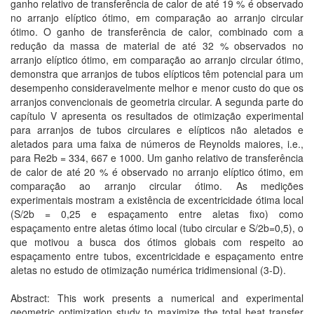
ganho relativo de transferência de calor de até 19 % é observado
no arranjo elíptico ótimo, em comparação ao arranjo circular
ótimo. O ganho de transferência de calor, combinado com a
redução da massa de material de até 32 % observados no
arranjo elíptico ótimo, em comparação ao arranjo circular ótimo,
demonstra que arranjos de tubos elípticos têm potencial para um
desempenho consideravelmente melhor e menor custo do que os
arranjos convencionais de geometria circular. A segunda parte do
capítulo V apresenta os resultados de otimização experimental
para arranjos de tubos circulares e elípticos não aletados e
aletados para uma faixa de números de Reynolds maiores, i.e.,
para Re2b = 334, 667 e 1000. Um ganho relativo de transferência
de calor de até 20 % é observado no arranjo elíptico ótimo, em
comparação ao arranjo circular ótimo. As medições
experimentais mostram a existência de excentricidade ótima local
(S/2b = 0,25 e espaçamento entre aletas fixo) como
espaçamento entre aletas ótimo local (tubo circular e S/2b=0,5), o
que motivou a busca dos ótimos globais com respeito ao
espaçamento entre tubos, excentricidade e espaçamento entre
aletas no estudo de otimização numérica tridimensional (3-D).
Abstract: This work presents a numerical and experimental
geometric optimization study to maximize the total heat transfer