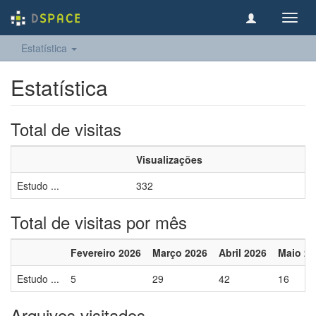
Toggl
navig
Estatística
Estatística
Total de visitas
Visualizações
Estudo ...
332
Total de visitas por mês
Fevereiro 2026
Março 2026
Abril 2026
Maio 20
Estudo ...
5
29
42
16
Arquivos visitados