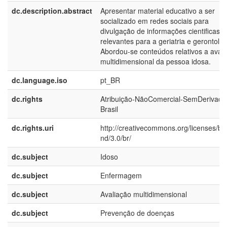
dc.description.abstract
Apresentar material educativo a ser
socializado em redes sociais para
divulgação de informações cientificas
relevantes para a geriatria e gerontolog
Abordou-se conteúdos relativos a aval
multidimensional da pessoa idosa.
dc.language.iso
pt_BR
dc.rights
Atribuição-NãoComercial-SemDerivado
Brasil
dc.rights.uri
http://creativecommons.org/licenses/by
nd/3.0/br/
dc.subject
Idoso
dc.subject
Enfermagem
dc.subject
Avaliação multidimensional
dc.subject
Prevenção de doenças