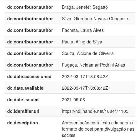
dc.contributor.author
Braga, Jenefer Segatto
dc.contributor.author
Silva, Giordana Nayara Chagas e
dc.contributor.author
Fachina, Laura Alves
dc.contributor.author
Paula, Aline da Silva
dc.contributor.author
Souza, Alcione de Oliveira
dc.contributor.author
Fugaça, Neidamar Pedrini Arias
dc.date.accessioned
2022-03-17T13:08:42Z
dc.date.available
2022-03-17T13:08:42Z
dc.date.issued
2021-09-06
dc.identifier.uri
https://hdl.handle.net/1884/74105
dc.description
Apresentação com texto e imagem no
formato de post para divulgação nas r
sociais