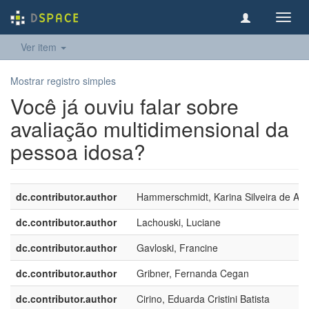
Toggl
navig
Ver item
Mostrar registro simples
Você já ouviu falar sobre
avaliação multidimensional da
pessoa idosa?
dc.contributor.author
Hammerschmidt, Karina Silveira de Al
dc.contributor.author
Lachouski, Luciane
dc.contributor.author
Gavloski, Francine
dc.contributor.author
Gribner, Fernanda Cegan
dc.contributor.author
Cirino, Eduarda Cristini Batista