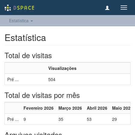
Toggl
navig
Estatística
Estatística
Total de visitas
Visualizações
Pré ...
504
Total de visitas por mês
Fevereiro 2026
Março 2026
Abril 2026
Maio 2026
Pré ...
9
35
53
29
Arquivos visitados