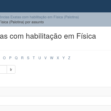
ências Exatas com habilitação em Física (Palotina)
sica (Palotina) por assunto
s com habilitação em Física
O
P
Q
R
S
T
U
V
W
X
Y
Z
Ir