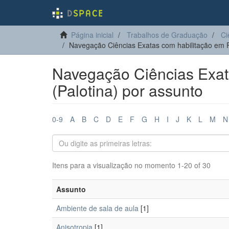
Página inicial
Trabalhos de Graduação
Ci
Navegação Ciências Exatas com habilitação em Fí
Navegação Ciências Exata
(Palotina) por assunto
0-9
A
B
C
D
E
F
G
H
I
J
K
L
M
N
Itens para a visualização no momento 1-20 of 30
Assunto
Ambiente de sala de aula
[1]
Anisotropia
[1]