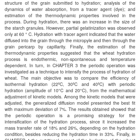
structure of the grain submitted to hydration; analysis of the
dynamics of water absorption, from a tracer agent (dye); and
estimation of the thermodynamic properties involved in the
process. During hydration, there was an increase in the size of
the starch granules. However, partial gelatinization was observed
only at 60 ° C. Hydration with tracer agent indicated that the water
diffused into the grain through the micropyle and then through the
grain pericarp by capillarity. Finally, the estimation of the
thermodynamic properties suggested that the wheat hydration
process is endothermic, non-spontaneous and temperature
dependent. In turn, in CHAPTER 3 the periodic operation was
investigated as a technique to intensify the process of hydration of
wheat. The main objective was to compare the efficiency of
isothermal hydration (22ºC, 30ºC and 40ºC) with periodic
hydration (amplitude of 10°C and 20°C), from the mathematical
adjustment of kinetic models. Among the kinetic models that were
adjusted, the generalized diffusion model presented the best fit
with maximum deviation of 7%. The results obtained showed that
the periodic operation is a promising strategy for the
intensification of the hydration process, since it increased the
mass transfer rate of 18% and 26%, depending on the hydration
condition, besides reducing the hydration time in 33%. Finally, in