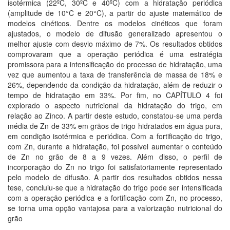
isotérmica (22ºC, 30ºC e 40ºC) com a hidratação periódica
(amplitude de 10°C e 20°C), a partir do ajuste matemático de
modelos cinéticos. Dentre os modelos cinéticos que foram
ajustados, o modelo de difusão generalizado apresentou o
melhor ajuste com desvio máximo de 7%. Os resultados obtidos
comprovaram que a operação periódica é uma estratégia
promissora para a intensificação do processo de hidratação, uma
vez que aumentou a taxa de transferência de massa de 18% e
26%, dependendo da condição da hidratação, além de reduzir o
tempo de hidratação em 33%. Por fim, no CAPÍTULO 4 foi
explorado o aspecto nutricional da hidratação do trigo, em
relação ao Zinco. A partir deste estudo, constatou-se uma perda
média de Zn de 33% em grãos de trigo hidratados em água pura,
em condição isotérmica e periódica. Com a fortificação do trigo,
com Zn, durante a hidratação, foi possível aumentar o conteúdo
de Zn no grão de 8 a 9 vezes. Além disso, o perfil de
incorporação do Zn no trigo foi satisfatoriamente representado
pelo modelo de difusão. A partir dos resultados obtidos nessa
tese, concluiu-se que a hidratação do trigo pode ser intensificada
com a operação periódica e a fortificação com Zn, no processo,
se torna uma opção vantajosa para a valorização nutricional do
grão