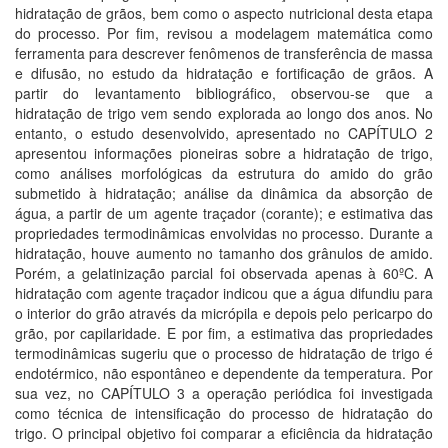
hidratação de grãos, bem como o aspecto nutricional desta etapa
do processo. Por fim, revisou a modelagem matemática como
ferramenta para descrever fenômenos de transferência de massa
e difusão, no estudo da hidratação e fortificação de grãos. A
partir do levantamento bibliográfico, observou-se que a
hidratação de trigo vem sendo explorada ao longo dos anos. No
entanto, o estudo desenvolvido, apresentado no CAPÍTULO 2
apresentou informações pioneiras sobre a hidratação de trigo,
como análises morfológicas da estrutura do amido do grão
submetido à hidratação; análise da dinâmica da absorção de
água, a partir de um agente traçador (corante); e estimativa das
propriedades termodinâmicas envolvidas no processo. Durante a
hidratação, houve aumento no tamanho dos grânulos de amido.
Porém, a gelatinização parcial foi observada apenas à 60ºC. A
hidratação com agente traçador indicou que a água difundiu para
o interior do grão através da micrópila e depois pelo pericarpo do
grão, por capilaridade. E por fim, a estimativa das propriedades
termodinâmicas sugeriu que o processo de hidratação de trigo é
endotérmico, não espontâneo e dependente da temperatura. Por
sua vez, no CAPÍTULO 3 a operação periódica foi investigada
como técnica de intensificação do processo de hidratação do
trigo. O principal objetivo foi comparar a eficiência da hidratação