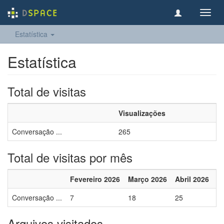
Toggl
navig
Estatística
Estatística
Total de visitas
Visualizações
Conversação ...
265
Total de visitas por mês
Fevereiro 2026
Março 2026
Abril 2026
M
Conversação ...
7
18
25
9
Arquivos visitados