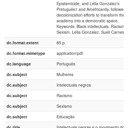
Epistemicide, and Lélia Gonzalez's
Pretuguês1 and Amefricanity, followed 
decolonization efforts to transform the
academy into a democratic space.
Keywords: Black intellectuals. Racism.
Sexism. Lélia Gonzalez. Sueli Carneiro
dc.format.extent
85 p.
dc.format.mimetype
application/pdf
dc.language
Português
dc.subject
Mulheres
dc.subject
Intelectuais negros
dc.subject
Racismo
dc.subject
Sexismo
dc.subject
Educação
dc.title
Intelectuais negras e o movimento do