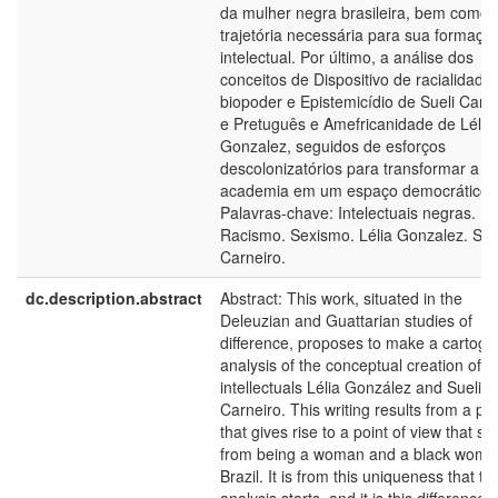
da mulher negra brasileira, bem como 
trajetória necessária para sua formaçã
intelectual. Por último, a análise dos
conceitos de Dispositivo de racialidade/
biopoder e Epistemicídio de Sueli Carne
e Pretuguês e Amefricanidade de Lélia
Gonzalez, seguidos de esforços
descolonizatórios para transformar a
academia em um espaço democrático.
Palavras-chave: Intelectuais negras.
Racismo. Sexismo. Lélia Gonzalez. Sue
Carneiro.
dc.description.abstract
Abstract: This work, situated in the
Deleuzian and Guattarian studies of
difference, proposes to make a cartogr
analysis of the conceptual creation of b
intellectuals Lélia González and Sueli
Carneiro. This writing results from a pr
that gives rise to a point of view that s
from being a woman and a black woma
Brazil. It is from this uniqueness that thi