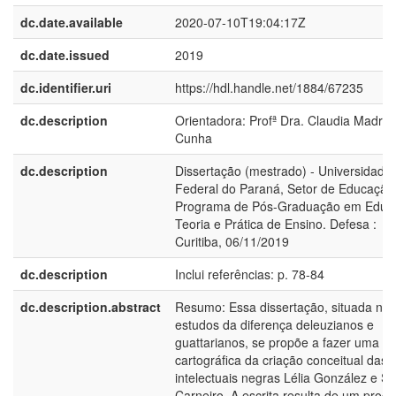
dc.date.available
2020-07-10T19:04:17Z
dc.date.issued
2019
dc.identifier.uri
https://hdl.handle.net/1884/67235
dc.description
Orientadora: Profª Dra. Claudia Madru
Cunha
dc.description
Dissertação (mestrado) - Universidade
Federal do Paraná, Setor de Educação
Programa de Pós-Graduação em Educ
Teoria e Prática de Ensino. Defesa :
Curitiba, 06/11/2019
dc.description
Inclui referências: p. 78-84
dc.description.abstract
Resumo: Essa dissertação, situada nos
estudos da diferença deleuzianos e
guattarianos, se propõe a fazer uma an
cartográfica da criação conceitual das
intelectuais negras Lélia González e Su
Carneiro. A escrita resulta de um proc