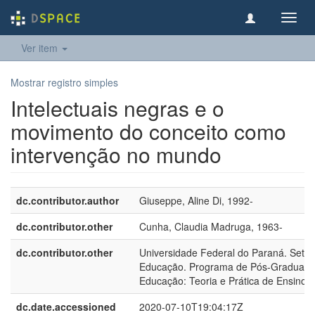
Toggl
navig
Ver item
Mostrar registro simples
Intelectuais negras e o
movimento do conceito como
intervenção no mundo
dc.contributor.author
Giuseppe, Aline Di, 1992-
dc.contributor.other
Cunha, Claudia Madruga, 1963-
dc.contributor.other
Universidade Federal do Paraná. Setor
Educação. Programa de Pós-Graduaç
Educação: Teoria e Prática de Ensino
dc.date.accessioned
2020-07-10T19:04:17Z