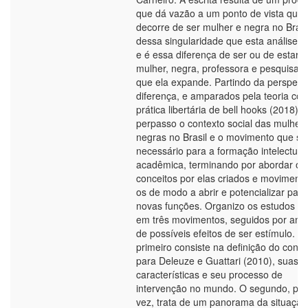
que dá vazão a um ponto de vista que
decorre de ser mulher e negra no Brasi
dessa singularidade que esta análise p
e é essa diferença de ser ou de estar 
mulher, negra, professora e pesquisad
que ela expande. Partindo da perspect
diferença, e amparados pela teoria co
prática libertária de bell hooks (2018),
perpasso o contexto social das mulher
negras no Brasil e o movimento que se
necessário para a formação intelectual
acadêmica, terminando por abordar os
conceitos por elas criados e moviment
os de modo a abrir e potencializar para
novas funções. Organizo os estudos ci
em três movimentos, seguidos por anál
de possíveis efeitos de ser estímulo. O
primeiro consiste na definição do conce
para Deleuze e Guattari (2010), suas
características e seu processo de
intervenção no mundo. O segundo, por
vez, trata de um panorama da situação