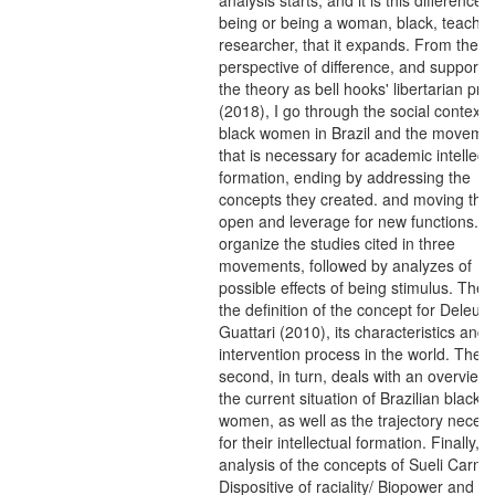
analysis starts, and it is this difference o
being or being a woman, black, teache
researcher, that it expands. From the
perspective of difference, and supporte
the theory as bell hooks' libertarian pra
(2018), I go through the social context 
black women in Brazil and the moveme
that is necessary for academic intellect
formation, ending by addressing the
concepts they created. and moving the
open and leverage for new functions. I
organize the studies cited in three
movements, followed by analyzes of
possible effects of being stimulus. The fi
the definition of the concept for Deleuz
Guattari (2010), its characteristics and i
intervention process in the world. The
second, in turn, deals with an overview 
the current situation of Brazilian black
women, as well as the trajectory neces
for their intellectual formation. Finally, t
analysis of the concepts of Sueli Carnei
Dispositive of raciality/ Biopower and