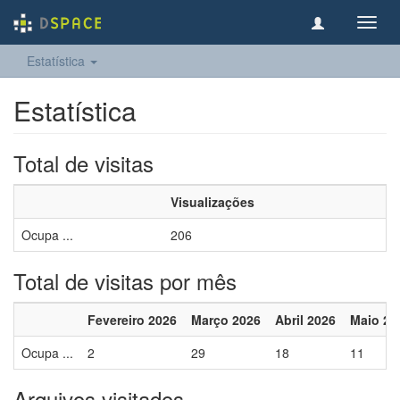
Toggl
navig
Estatística
Estatística
Total de visitas
Visualizações
Ocupa ...
206
Total de visitas por mês
Fevereiro 2026
Março 2026
Abril 2026
Maio 20
Ocupa ...
2
29
18
11
Arquivos visitados