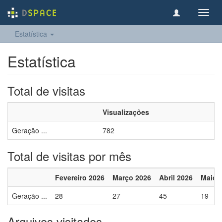
Toggl
navig
Estatística
Estatística
Total de visitas
Visualizações
Geração ...
782
Total de visitas por mês
Fevereiro 2026
Março 2026
Abril 2026
Maio 
Geração ...
28
27
45
19
Arquivos visitados