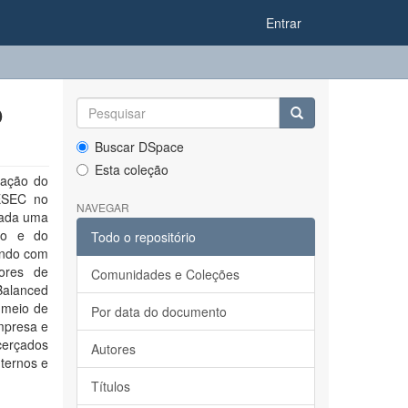
Entrar
o
Buscar DSpace
Esta coleção
tação do
IESEC no
NAVEGAR
izada uma
ico e do
Todo o repositório
ando com
ores de
Comunidades e Coleções
Balanced
 meio de
Por data do documento
mpresa e
icerçados
Autores
nternos e
Títulos