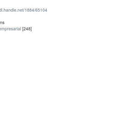
hdl.handle.net/1884/65104
ons
empresarial
[248]