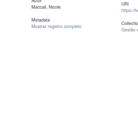
Autor
URI
Maccali, Nicole
https://
Metadata
Collecti
Mostrar registro completo
Gestão 