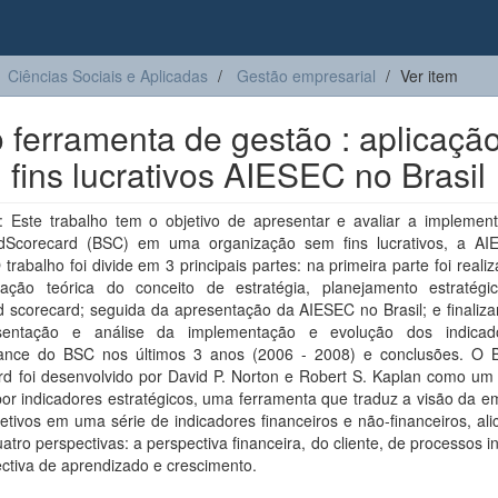
Ciências Sociais e Aplicadas
Gestão empresarial
Ver item
ferramenta de gestão : aplicaçã
ins lucrativos AIESEC no Brasil
 Este trabalho tem o objetivo de apresentar e avaliar a implemen
dScorecard (BSC) em uma organização sem fins lucrativos, a A
O trabalho foi divide em 3 principais partes: na primeira parte foi real
ulação teórica do conceito de estratégia, planejamento estratég
d scorecard; seguida da apresentação da AIESEC no Brasil; e finaliz
sentação e análise da implementação e evolução dos indicad
ance do BSC nos últimos 3 anos (2006 - 2008) e conclusões. O 
rd foi desenvolvido por David P. Norton e Robert S. Kaplan como um
or indicadores estratégicos, uma ferramenta que traduz a visão da e
etivos em uma série de indicadores financeiros e não-financeiros, al
atro perspectivas: a perspectiva financeira, do cliente, de processos i
ctiva de aprendizado e crescimento.