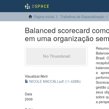
Página inicial
Trabalhos de Especialização
Balanced scorecard como 
em uma organização sem f
Resumo:
Balance
Brasil. 
recapit
balance
a apre
Visualizar/
Abrir
perform
NICOLE MACCALI.pdf (11.42Mb)
Scoreca
gestão p
seus obj
Data
sobre qu
2009
a perspe