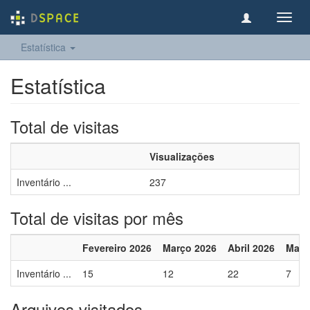
Toggl
navig
Estatística
Estatística
Total de visitas
Visualizações
Inventário ...
237
Total de visitas por mês
Fevereiro 2026
Março 2026
Abril 2026
Maio
Inventário ...
15
12
22
7
Arquivos visitados