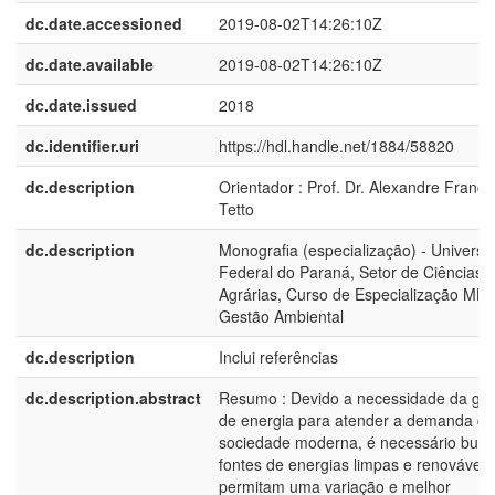
dc.date.accessioned
2019-08-02T14:26:10Z
dc.date.available
2019-08-02T14:26:10Z
dc.date.issued
2018
dc.identifier.uri
https://hdl.handle.net/1884/58820
dc.description
Orientador : Prof. Dr. Alexandre França
Tetto
dc.description
Monografia (especialização) - Universi
Federal do Paraná, Setor de Ciências
Agrárias, Curso de Especialização MB
Gestão Ambiental
dc.description
Inclui referências
dc.description.abstract
Resumo : Devido a necessidade da ge
de energia para atender a demanda da
sociedade moderna, é necessário busc
fontes de energias limpas e renováveis
permitam uma variação e melhor