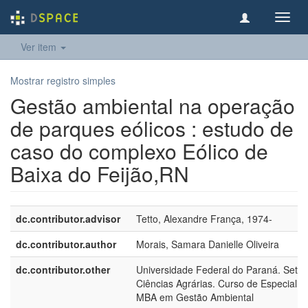
Toggl
navig
Ver item
Mostrar registro simples
Gestão ambiental na operação
de parques eólicos : estudo de
caso do complexo Eólico de
Baixa do Feijão,RN
dc.contributor.advisor
Tetto, Alexandre França, 1974-
dc.contributor.author
Morais, Samara Danielle Oliveira
dc.contributor.other
Universidade Federal do Paraná. Setor
Ciências Agrárias. Curso de Especializ
MBA em Gestão Ambiental