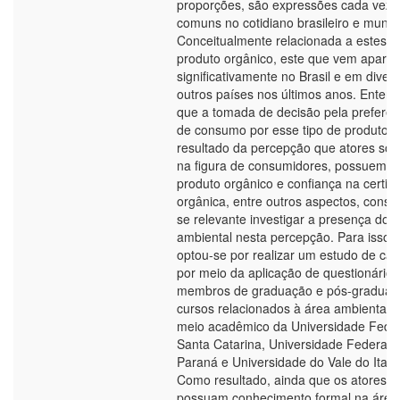
proporções, são expressões cada vez 
comuns no cotidiano brasileiro e mundi
Conceitualmente relacionada a estes, e
produto orgânico, este que vem apare
significativamente no Brasil e em diver
outros países nos últimos anos. Enten
que a tomada de decisão pela preferên
de consumo por esse tipo de produto s
resultado da percepção que atores soci
na figura de consumidores, possuem s
produto orgânico e confiança na certifi
orgânica, entre outros aspectos, consi
se relevante investigar a presença do f
ambiental nesta percepção. Para isso,
optou-se por realizar um estudo de cas
por meio da aplicação de questionário,
membros de graduação e pós-graduaç
cursos relacionados à área ambiental 
meio acadêmico da Universidade Feder
Santa Catarina, Universidade Federal 
Paraná e Universidade do Vale do Itajaí
Como resultado, ainda que os atores so
possuam conhecimento formal na área