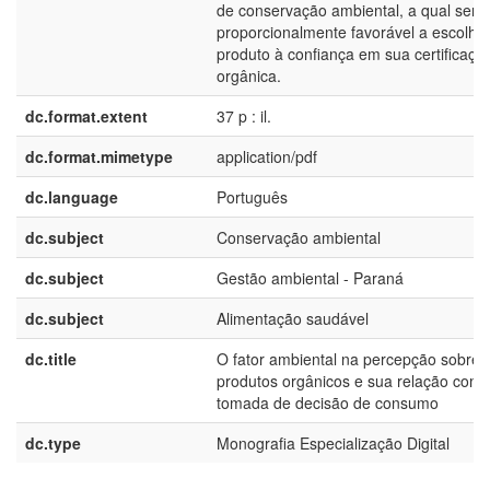
de conservação ambiental, a qual seria
proporcionalmente favorável a escolha
produto à confiança em sua certificaçã
orgânica.
dc.format.extent
37 p : il.
dc.format.mimetype
application/pdf
dc.language
Português
dc.subject
Conservação ambiental
dc.subject
Gestão ambiental - Paraná
dc.subject
Alimentação saudável
dc.title
O fator ambiental na percepção sobre
produtos orgânicos e sua relação com 
tomada de decisão de consumo
dc.type
Monografia Especialização Digital