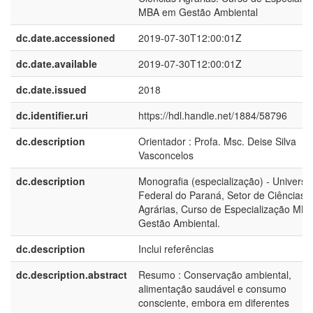
MBA em Gestão Ambiental
dc.date.accessioned
2019-07-30T12:00:01Z
dc.date.available
2019-07-30T12:00:01Z
dc.date.issued
2018
dc.identifier.uri
https://hdl.handle.net/1884/58796
dc.description
Orientador : Profa. Msc. Deise Silva
Vasconcelos
dc.description
Monografia (especialização) - Universi
Federal do Paraná, Setor de Ciências
Agrárias, Curso de Especialização MB
Gestão Ambiental.
dc.description
Inclui referências
dc.description.abstract
Resumo : Conservação ambiental,
alimentação saudável e consumo
consciente, embora em diferentes