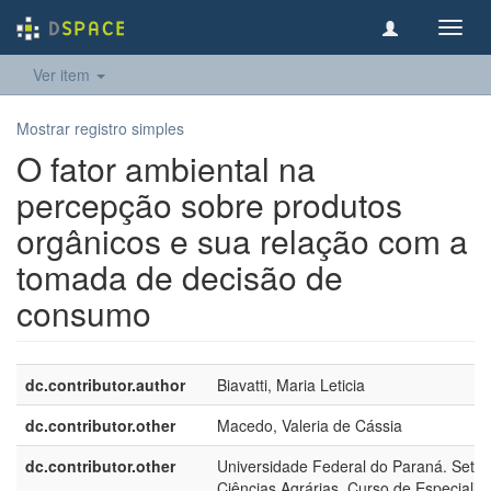
Toggl
navig
Ver item
Mostrar registro simples
O fator ambiental na
percepção sobre produtos
orgânicos e sua relação com a
tomada de decisão de
consumo
dc.contributor.author
Biavatti, Maria Leticia
dc.contributor.other
Macedo, Valeria de Cássia
dc.contributor.other
Universidade Federal do Paraná. Setor
Ciências Agrárias. Curso de Especializ