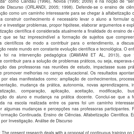
ada" como Candau (1996), Nóvoa (1995; 2009) e na noção de "sen
 de Discurso (ORLANDI, 2005; 1998). Defende-se o ensino de ciên
ação como um caminho interessante para se chegar à alfabetização ci
ra construir conhecimento é necessário levar o aluno a formular q
car e investigar problemas, propor hipótese, elaborar argumentos e exp
tização científica é considerada atualmente a finalidade do ensino de 
 que se faz imprescindível a formação de sujeitos que compre
os científicos de modo a contribuir para o entendimento, a discu
ção neste mundo em constante evolução científica e tecnológica. O e
a foi na intervenção pedagógica (DAMIANI ET AL, 2013), que
de contribuir para a solução de problemas práticos, ou seja, esperava
pação das professoras nas reuniões de estudo, impactasse suas prá
 de promover melhorias no campo educacional. Os resultados aponta
s por elas manifestados como: ampliação de conhecimentos, process
entação, mudança da prática, autonomia, novas aprendizagens, i
atização, comparação, aplicação, aceitação, modificação, b
pação do aluno e mudança na prática docente. Conclui-se que a 
ada na escola realizada entre os pares foi um caminho interessa
r algumas mudanças e percepções nas professoras participantes. P
ormação Continuada. Ensino de Ciências. Alfabetização Cientifica. E
 por Investigação. Análise de Discurso
: The present research deals with a proposal of continuous training on S