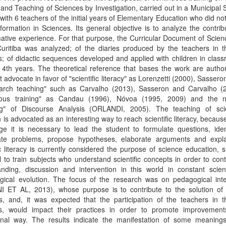
 and Teaching of Sciences by Investigation, carried out in a Municipal 
 with 6 teachers of the initial years of Elementary Education who did no
 formation in Sciences. Its general objective is to analyze the contrib
mative experience. For that purpose, the Curricular Document of Scien
Curitiba was analyzed; of the diaries produced by the teachers in t
; of didactic sequences developed and applied with children in clas
4th years. The theoretical reference that bases the work are author
t advocate in favor of "scientific literacy" as Lorenzetti (2000), Sassero
earch teaching" such as Carvalho (2013), Sasseron and Carvalho (2
uous training" as Candau (1996), Nóvoa (1995, 2009) and the n
g" of Discourse Analysis (ORLANDI, 2005). The teaching of sc
 is advocated as an interesting way to reach scientific literacy, because
ge it is necessary to lead the student to formulate questions, iden
gate problems, propose hypotheses, elaborate arguments and expla
ic literacy is currently considered the purpose of science education, si
l to train subjects who understand scientific concepts in order to cont
nding, discussion and intervention in this world in constant scient
ogical evolution. The focus of the research was on pedagogical inte
I ET AL, 2013), whose purpose is to contribute to the solution of p
s, and, it was expected that the participation of the teachers in t
s, would impact their practices in order to promote improvement
onal way. The results indicate the manifestation of some meanings