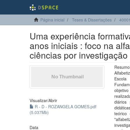
Página inicial
Teses & Dissertações
40001
Uma experiência formativ
anos iniciais : foco na alf
ciências por investigação
Resumo:
Alfabet
Escola 
Fundame
objetivo
realizad
Visualizar/
Abrir
diários
R - D - ROZANGELA GOMES.pdf
didática
(5.037Mb)
teóric
"alfabet
investi
Data