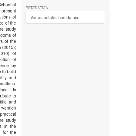
School of
ESTATÍSTICA
t present
utions of
Ver as estatísticas de uso
ce of the
he study
srooms of
s of the
n (2015);
010); of
otion of
ience by
 to build
tify and
nations.
nce it is
ribute to
ific and
rvention
ractical
he study
s in the
 for the