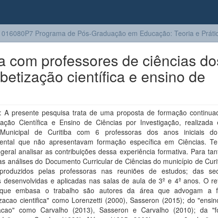
016080P7 Programa de Pós-Graduação em Educação: Teoria e Prátic
a com professores de ciências do
abetização científica e ensino de
 A presente pesquisa trata de uma proposta de formação continua
ização Científica e Ensino de Ciências por Investigação, realizad
Municipal de Curitiba com 6 professoras dos anos iniciais d
ntal que não apresentavam formação específica em Ciências. 
 geral analisar as contribuições dessa experiência formativa. Para ta
as análises do Documento Curricular de Ciências do município de Curi
 produzidos pelas professoras nas reuniões de estudos; das se
s desenvolvidas e aplicadas nas salas de aula de 3º e 4º anos. O re
o que embasa o trabalho são autores da área que advogam a f
izacao cientifica" como Lorenzetti (2000), Sasseron (2015); do "ensi
gacao" como Carvalho (2013), Sasseron e Carvalho (2010); da "