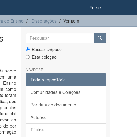
Entrar
a de Ensino
Dissertações
Ver item
s
Buscar DSpace
Esta coleção
NAVEGAR
da sobre
a em uma
Todo o repositório
o Ensino
Tem como
Comunidades e Coleções
nto foram
tiba; dos
Por data do documento
quências
ferencial
Autores
avor da
no de por
Títulos
formação