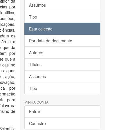
tido" da
Assuntos
cias por
entifica,
Tipo
uestões,
licações.
Esta coleção
ciências,
endam os
Por data do documento
ssão e a
nfoque da
Autores
 tem por
-se que a
Títulos
ticas no
m alguns
o, ação,
Assuntos
novação,
usca por
Tipo
formação
nte para
MINHA CONTA
alavras-
nsino de
Entrar
Cadastro
cientific