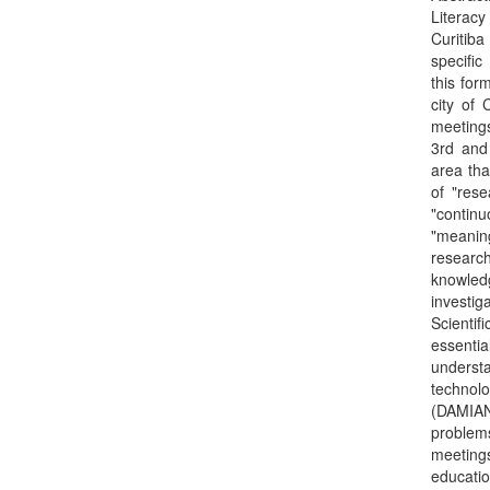
Literacy
Curitiba
specific
this for
city of 
meetings
3rd and 
area tha
of "res
"contin
"meanin
research
knowled
investi
Scientif
essentia
understa
technol
(DAMIAN
problem
meeting
educati