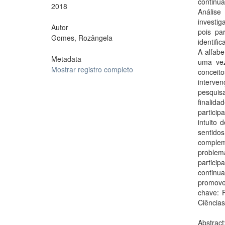
continu
2018
Análise
investig
Autor
pois pa
Gomes, Rozângela
identifi
A alfabe
Metadata
uma vez
Mostrar registro completo
conceit
interven
pesquis
finalida
partici
intuito
sentido
complem
problem
partici
continu
promove
chave: F
Ciências
Abstract