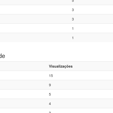
5
3
3
1
1
de
Visualizações
15
9
5
4
3