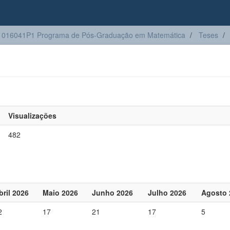
1016041P1 Programa de Pós-Graduação em Matemática
Teses
Visualizações
482
bril 2026
Maio 2026
Junho 2026
Julho 2026
Agosto 
2
17
21
17
5