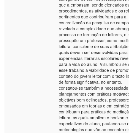
que a embasam, sendo elencados os
procedimentos, as atividades e os rela
pertinentes que contribuíram para a
concretização da pesquisa de campo. 
revelada a complexidade que abrange 
processo de formação de leitores, o qu
pressupõe um professor, como mediad
leitura, consciente de suas atribuições,
quais devem ser desenvolvidas para q
experiências literárias escolares rever
para a vida do aluno. Vislumbrou-se c
esse trabalho a viabilidade de promove
contato do jovem leitor com o texto liter
de forma significativa, no entanto,
constatou-se também a necessidade d
planejamentos com práticas motivador
objetivos bem delineados, professores
embasados em teorias e em estratégia
contribuam para práticas de mediação
leitura, as quais ampliem o horizonte d
expectativas do aluno, pautando-se em
metodologias que vão ao encontro dos