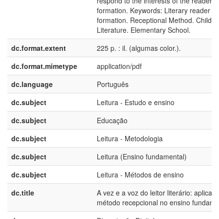
respond to the interests of the reader i
formation. Keywords: Literary reader
formation. Receptional Method. Childre
Literature. Elementary School.
dc.format.extent
225 p. : il. (algumas color.).
dc.format.mimetype
application/pdf
dc.language
Português
dc.subject
Leitura - Estudo e ensino
dc.subject
Educação
dc.subject
Leitura - Metodologia
dc.subject
Leitura (Ensino fundamental)
dc.subject
Leitura - Métodos de ensino
dc.title
A vez e a voz do leitor literário: aplicaç
método recepcional no ensino fundamen