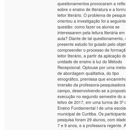
questionamentos provocaram a reflexã
sobre o ensino de literatura e a formaç
leitor literário. O problema de pesquisa
orientou a investigação foi a seguinte
questão: como fazer os alunos se
interessarem pela leitura literária em s
aula? Diante de tal questionamento, o
presente estudo foi guiado pelo objetiv
compreender o processo de formação 
leitor literário, a partir da aplicação de
unidade de ensino à luz do Método
Recepcional. Optouse por uma metodo
de abordagem qualitativa, do tipo
etnográfico, premissa que encaminhou
imersão da professora-pesquisadora 
campo, desenvolvendo-se a proposta 
execução no segundo semestre do an
letivo de 2017, em uma turma de 3º do
Ensino Fundamental I de uma escola
municipal de Curitiba. Os participantes
pesquisa foram 29 alunos, com idade e
7 e 9 anos, e a professora regente. A c