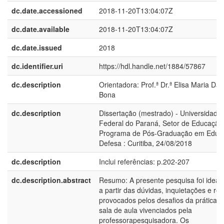
dc.date.accessioned
2018-11-20T13:04:07Z
dc.date.available
2018-11-20T13:04:07Z
dc.date.issued
2018
dc.identifier.uri
https://hdl.handle.net/1884/57867
dc.description
Orientadora: Prof.ª Dr.ª Elisa Maria Dall
Bona
dc.description
Dissertação (mestrado) - Universidade
Federal do Paraná, Setor de Educação
Programa de Pós-Graduação em Educ
Defesa : Curitiba, 24/08/2018
dc.description
Inclui referências: p.202-207
dc.description.abstract
Resumo: A presente pesquisa foi ideal
a partir das dúvidas, inquietações e rec
provocados pelos desafios da prática 
sala de aula vivenciados pela
professorapesquisadora. Os