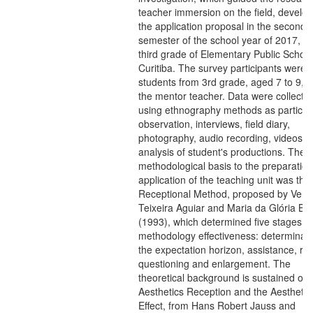
teacher immersion on the field, develop
the application proposal in the second
semester of the school year of 2017, in
third grade of Elementary Public School
Curitiba. The survey participants were 
students from 3rd grade, aged 7 to 9, 
the mentor teacher. Data were collecte
using ethnography methods as particip
observation, interviews, field diary,
photography, audio recording, videos a
analysis of student's productions. The
methodological basis to the preparatio
application of the teaching unit was the
Receptional Method, proposed by Vera
Teixeira Aguiar and Maria da Glória Bor
(1993), which determined five stages to
methodology effectiveness: determinati
the expectation horizon, assistance, rup
questioning and enlargement. The
theoretical background is sustained on 
Aesthetics Reception and the Aesthetic
Effect, from Hans Robert Jauss and