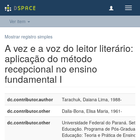
Toggl
navig
Ver item
Mostrar registro simples
A vez e a voz do leitor literário:
aplicação do método
recepcional no ensino
fundamental I
dc.contributor.author
Tarachuk, Daiana Lima, 1988-
dc.contributor.other
Dalla-Bona, Elisa Maria, 1961-
dc.contributor.other
Universidade Federal do Paraná. Setor
Educação. Programa de Pós-Graduaç
Educação: Teoria e Prática de Ensino