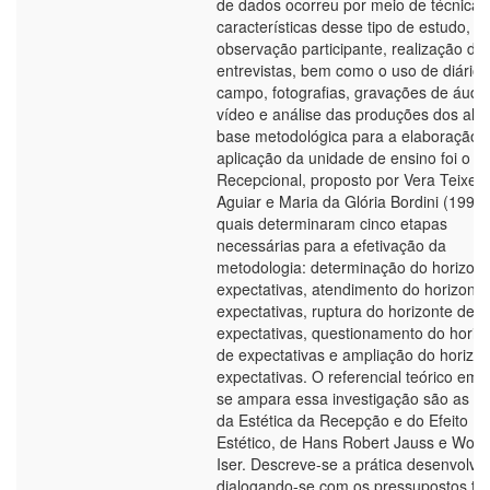
de dados ocorreu por meio de técnicas
características desse tipo de estudo, 
observação participante, realização de
entrevistas, bem como o uso de diário 
campo, fotografias, gravações de áudio
vídeo e análise das produções dos alu
base metodológica para a elaboração 
aplicação da unidade de ensino foi o 
Recepcional, proposto por Vera Teixeir
Aguiar e Maria da Glória Bordini (1993)
quais determinaram cinco etapas
necessárias para a efetivação da
metodologia: determinação do horizont
expectativas, atendimento do horizonte
expectativas, ruptura do horizonte de
expectativas, questionamento do horiz
de expectativas e ampliação do horizo
expectativas. O referencial teórico em 
se ampara essa investigação são as te
da Estética da Recepção e do Efeito
Estético, de Hans Robert Jauss e Wolf
Iser. Descreve-se a prática desenvolvid
dialogando-se com os pressupostos teó