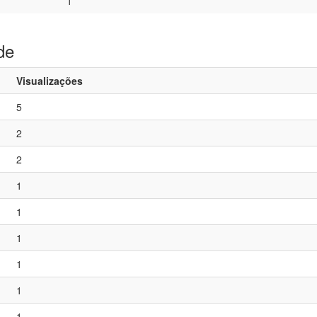
1
de
Visualizações
5
2
2
1
1
1
1
1
1