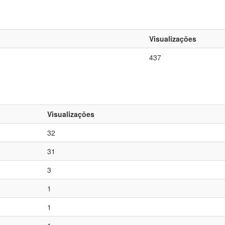
Visualizações
437
Visualizações
32
31
3
1
1