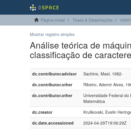
Página inicial
Teses & Dissertações
4000
Mostrar registro simples
Análise teórica de máquin
classificação de caracter
dc.contributor.advisor
Sachine, Mael, 1982-
dc.contributor.other
Ribeiro, Ademir Alves, 19
dc.contributor.other
Universidade Federal do
Matemática
dc.creator
Krulikovski, Evelin Herin
dc.date.accessioned
2024-04-29T19:06:29Z