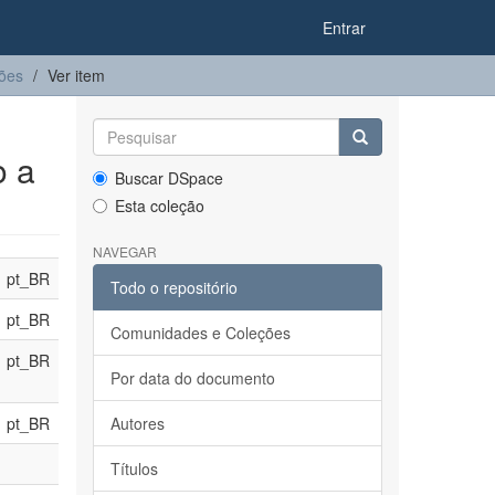
Entrar
ções
Ver item
o a
Buscar DSpace
Esta coleção
NAVEGAR
pt_BR
Todo o repositório
pt_BR
Comunidades e Coleções
pt_BR
Por data do documento
pt_BR
Autores
Títulos