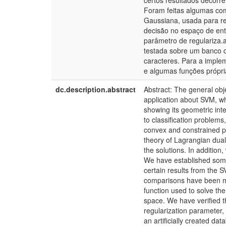
certos resultados decorre
Foram feitas algumas com
Gaussiana, usada para re
decisão no espaço de ent
parâmetro de regulariza.a
testada sobre um banco d
caracteres. Para a impl
e algumas funções própri
dc.description.abstract
Abstract: The general obje
application about SVM, whi
showing its geometric inte
to classification problems
convex and constrained p
theory of Lagrangian duali
the solutions. In addition
We have established som
certain results from the 
comparisons have been ma
function used to solve the
space. We have verified t
regularization parameter,
an artificially created d