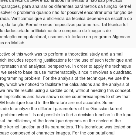
ntes da técnica SVM encontrados na literatura não são precisos.
parações, para analisar os diferentes parâmetros da função Kernel
solver o problema quando não for possível encontrar uma função de
rada. Verificamos que a eficiência da técnica depende da escolha do
o, da função Kernel e seus respectivos parâmetros. Tal técnica foi
e dados criado artificialmente e composto de imagens de
ementação computacional, usamos a interface do programa Algencan
as do Matlab.
ctive of this work was to perform a theoretical study and a small
ch includes reporting justifications for the use of such technique and
rpretation and analytical perspective. In order to apply the technique
, we seek to base its use mathematically, since it involves a quadratic,
rogramming problem. For the analysis of the technique, we use the
ty, which we noticed to facilitate the calculations and the analysis of
, we rewrite results using a saddle point, without needing this concept.
e implications and have shown some counterexamples to show that
SVM technique found in the literature are not accurate. Some
de to analyze the different parameters of the Gaussian kernel
 problem when it is not possible to find a decision function in the input
hat the efficiency of the technique depends on the choice of the
 the kernel function and its parameters. This technique was tested on
atabase composed of character images. For the computational