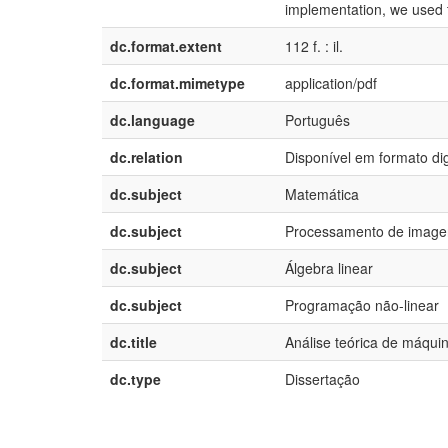
implementation, we used 
dc.format.extent
112 f. : il.
dc.format.mimetype
application/pdf
dc.language
Português
dc.relation
Disponível em formato dig
dc.subject
Matemática
dc.subject
Processamento de image
dc.subject
Álgebra linear
dc.subject
Programação não-linear
dc.title
Análise teórica de máquin
dc.type
Dissertação