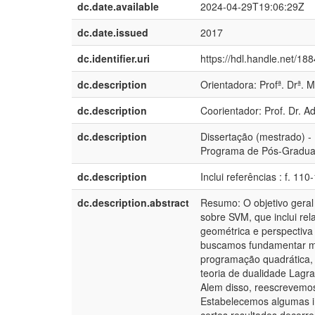
dc.date.available
2024-04-29T19:06:29Z
dc.date.issued
2017
dc.identifier.uri
https://hdl.handle.net/18
dc.description
Orientadora: Profª. Drª. 
dc.description
Coorientador: Prof. Dr. A
dc.description
Dissertação (mestrado) -
Programa de Pós-Graduaç
dc.description
Inclui referências : f. 110
dc.description.abstract
Resumo: O objetivo geral 
sobre SVM, que inclui rela
geométrica e perspectiva 
buscamos fundamentar ma
programação quadrática, c
teoria de dualidade Lagra
Alem disso, reescrevemos
Estabelecemos algumas i