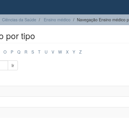
Ciências da Saúde
Ensino médico
Navegação Ensino médico po
 por tipo
O
P
Q
R
S
T
U
V
W
X
Y
Z
Ir