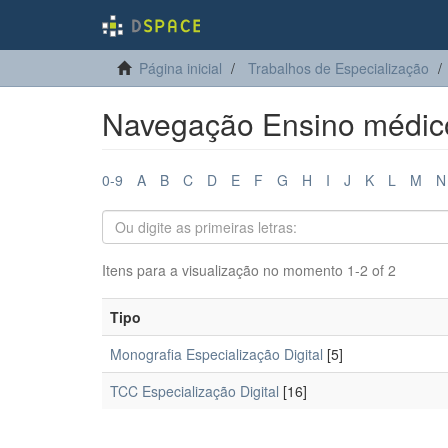
Página inicial
Trabalhos de Especialização
Navegação Ensino médico
0-9
A
B
C
D
E
F
G
H
I
J
K
L
M
N
Itens para a visualização no momento 1-2 of 2
Tipo
Monografia Especialização Digital
[5]
TCC Especialização Digital
[16]