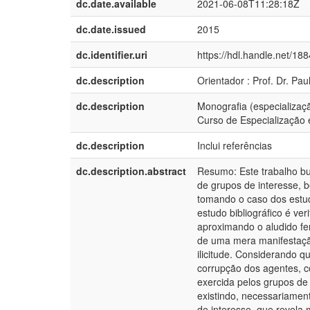
dc.date.available
2021-06-08T11:28:18Z
dc.date.issued
2015
dc.identifier.uri
https://hdl.handle.net/18
dc.description
Orientador : Prof. Dr. Pa
dc.description
Monografia (especializaç
Curso de Especialização e
dc.description
Inclui referências
dc.description.abstract
Resumo: Este trabalho bus
de grupos de interesse, 
tomando o caso dos estud
estudo bibliográfico é ve
aproximando o aludido fe
de uma mera manifestaçã
ilicitude. Considerando q
corrupção dos agentes, co
exercida pelos grupos de
existindo, necessariamen
de interesse, que revela