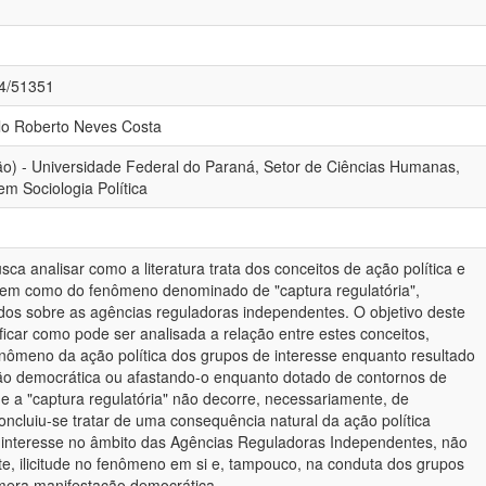
84/51351
ulo Roberto Neves Costa
ão) - Universidade Federal do Paraná, Setor de Ciências Humanas,
m Sociologia Política
ca analisar como a literatura trata dos conceitos de ação política e
bem como do fenômeno denominado de "captura regulatória",
os sobre as agências reguladoras independentes. O objetivo deste
rificar como pode ser analisada a relação entre estes conceitos,
nômeno da ação política dos grupos de interesse enquanto resultado
o democrática ou afastando-o enquanto dotado de contornos de
ue a "captura regulatória" não decorre, necessariamente, de
ncluiu-se tratar de uma consequência natural da ação política
 interesse no âmbito das Agências Reguladoras Independentes, não
te, ilicitude no fenômeno em si e, tampouco, na conduta dos grupos
 mera manifestação democrática