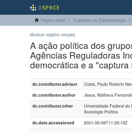
Página inicial
Trabalhos de Especialização
Mostrar registro simples
A ação política dos grupo
Agências Reguladoras In
democrática e a "captura 
dc.contributor.advisor
Costa, Paulo Roberto Ne
dc.contributor.author
Jesus, Matheus Fernand
dc.contributor.other
Universidade Federal do
Sociologia Política
dc.date.accessioned
2021-06-08T11:28:18Z