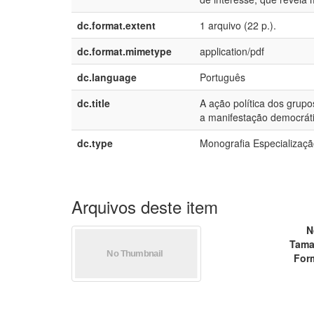
dc.format.extent
1 arquivo (22 p.).
dc.format.mimetype
application/pdf
dc.language
Português
dc.title
A ação política dos grup
a manifestação democrátic
dc.type
Monografia Especialização
Arquivos deste item
N
Tama
For