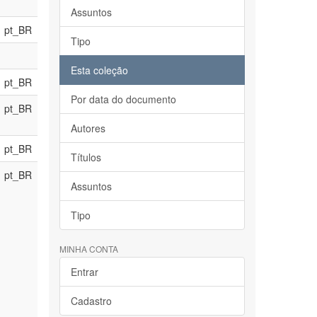
Assuntos
pt_BR
Tipo
Esta coleção
pt_BR
Por data do documento
pt_BR
Autores
pt_BR
Títulos
pt_BR
Assuntos
Tipo
MINHA CONTA
Entrar
Cadastro