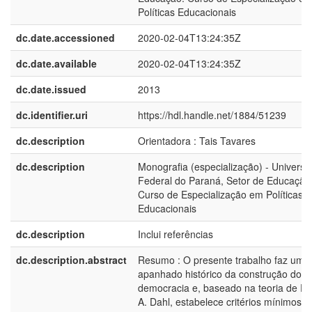
Políticas Educacionais
dc.date.accessioned
2020-02-04T13:24:35Z
dc.date.available
2020-02-04T13:24:35Z
dc.date.issued
2013
dc.identifier.uri
https://hdl.handle.net/1884/51239
dc.description
Orientadora : Tais Tavares
dc.description
Monografia (especialização) - Universi
Federal do Paraná, Setor de Educação
Curso de Especialização em Políticas
Educacionais
dc.description
Inclui referências
dc.description.abstract
Resumo : O presente trabalho faz um 
apanhado histórico da construção do t
democracia e, baseado na teoria de Ro
A. Dahl, estabelece critérios mínimos p