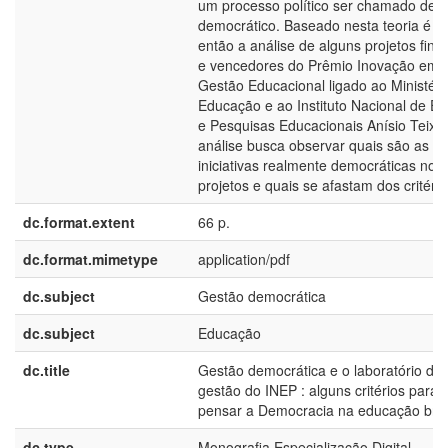
um processo político ser chamado de
democrático. Baseado nesta teoria é fe
então a análise de alguns projetos final
e vencedores do Prêmio Inovação em
Gestão Educacional ligado ao Ministéri
Educação e ao Instituto Nacional de E
e Pesquisas Educacionais Anísio Teixei
análise busca observar quais são as
iniciativas realmente democráticas nos
projetos e quais se afastam dos critério
dc.format.extent
66 p.
dc.format.mimetype
application/pdf
dc.subject
Gestão democrática
dc.subject
Educação
dc.title
Gestão democrática e o laboratório de
gestão do INEP : alguns critérios para 
pensar a Democracia na educação bras
dc.type
Monografia Especialização Digital