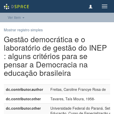
Toggl
navig
Ver item
Mostrar registro simples
Gestão democrática e o
laboratório de gestão do INEP
: alguns critérios para se
pensar a Democracia na
educação brasileira
dc.contributor.author
Freitas, Caroline Francye Rosa de
dc.contributor.other
Tavares, Taís Moura, 1958-
dc.contributor.other
Universidade Federal do Paraná. Setor
Educação. Curso de Especialização e