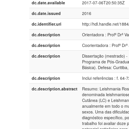
dc.date.available
2017-07-06T20:50:35Z
dc.date.issued
2016
dc.identifier.uri
http://hdl.handle.net/188
dc.description
Orientadora : Profª Drª 
dc.description
Coorientadora : Profª Drª
dc.description
Dissertação (mestrado) - 
Programa de Pós-Graduaçã
Básica). Defesa: Curitiba
dc.description
Inclui referências : f. 64-
dc.description.abstract
Resumo: Leishmania Ross,
denominada leishmaniose.
Cutânea (LC) e Leishmani
anualmente em todo o mu
sexos. Uma das dificulda
diagnóstico específico, p
trabalho foi avaliar doze