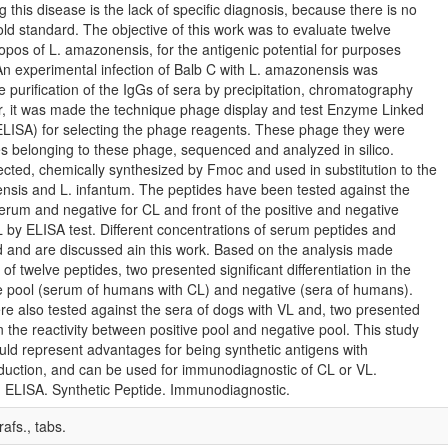
g this disease is the lack of specific diagnosis, because there is no
old standard. The objective of this work was to evaluate twelve
opos of L. amazonensis, for the antigenic potential for purposes
n experimental infection of Balb C with L. amazonensis was
 purification of the IgGs of sera by precipitation, chromatography
er, it was made the technique phage display and test Enzyme Linked
ISA) for selecting the phage reagents. These phage they were
es belonging to these phage, sequenced and analyzed in silico.
cted, chemically synthesized by Fmoc and used in substitution to the
liensis and L. infantum. The peptides have been tested against the
erum and negative for CL and front of the positive and negative
 by ELISA test. Different concentrations of serum peptides and
d and are discussed ain this work. Based on the analysis made
f twelve peptides, two presented significant differentiation in the
ve pool (serum of humans with CL) and negative (sera of humans).
e also tested against the sera of dogs with VL and, two presented
 in the reactivity between positive pool and negative pool. This study
ould represent advantages for being synthetic antigens with
production, and can be used for immunodiagnostic of CL or VL.
 ELISA. Synthetic Peptide. Immunodiagnostic.
rafs., tabs.