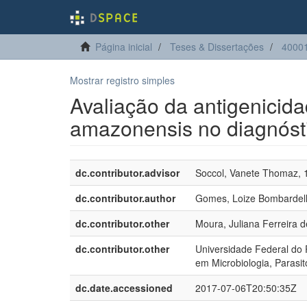
Página inicial
Teses & Dissertações
40001
Mostrar registro simples
Avaliação da antigenici
amazonensis no diagnóst
dc.contributor.advisor
Soccol, Vanete Thomaz, 
dc.contributor.author
Gomes, Loize Bombardell
dc.contributor.other
Moura, Juliana Ferreira d
dc.contributor.other
Universidade Federal do 
em Microbiologia, Parasit
dc.date.accessioned
2017-07-06T20:50:35Z