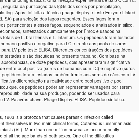
a fins imunodiagnósticos. Uma infecção experimental de Balb C com L.
, seguida da purificação das IgGs dos soros por precipitação,
lotting. Após, foi feita a técnica phage display e teste Enzyme Linked
LISA) para seleção dos fagos reagentes. Esses fagos foram
eos pertencentes a esses fagos, sequenciados e analisados in silico.
lecionados, sintetizados quimicamente por Fmoc e usados na
s totais de L. braziliensis e L. infantum. Os peptídeos foram testados
 humano positivo e negativo para LC e frente aos pools de soros
o para LV pelo teste ELISA. Diferentes concentrações dos peptídeos
am testadas e são discutidas no presente trabalho. Com base na
s absorbâncias, de doze peptídeos, dois apresentaram significativa
ade entre pool positivo (soros de humanos com LC) e negativo (soros
 peptídeos foram testados também frente aos soros de cães com LV
ficativa diferenciação na reatividade entre pool positivo e pool
dicou que, os peptídeos poderiam representar vantagens por serem
 reprodutibilidade na sua produção, podendo ser usados para
 LV. Palavras-chave: Phage Display. ELISA. Peptídeo sintético.
, 1903 is a protozoa that causes parasitic infection called
nt themselves in two main clinical forms, Cutaneous Leishmaniasis
niasis (VL). More than one million new cases occur annually
e of all the age bands of both sexes. One of the difficulties