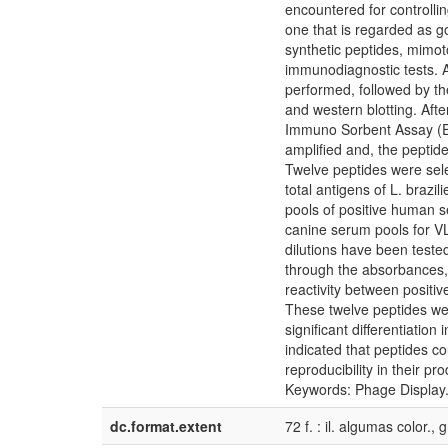
encountered for controllin
one that is regarded as g
synthetic peptides, mimot
immunodiagnostic tests. A
performed, followed by the
and western blotting. Aft
Immuno Sorbent Assay (EL
amplified and, the peptid
Twelve peptides were sele
total antigens of L. brazi
pools of positive human s
canine serum pools for VL
dilutions have been teste
through the absorbances, o
reactivity between positi
These twelve peptides wer
significant differentiation
indicated that peptides c
reproducibility in their 
Keywords: Phage Display.
dc.format.extent
72 f. : il. algumas color., g