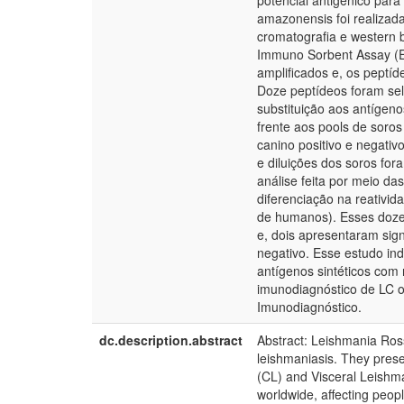
potencial antigênico par
amazonensis foi realizada
cromatografia e western b
Immuno Sorbent Assay (E
amplificados e, os peptíd
Doze peptídeos foram se
substituição aos antígeno
frente aos pools de soros
canino positivo e negativ
e diluições dos soros for
análise feita por meio da
diferenciação na reativid
de humanos). Esses doze
e, dois apresentaram signi
negativo. Esse estudo in
antígenos sintéticos com
imunodiagnóstico de LC ou
Imunodiagnóstico.
dc.description.abstract
Abstract: Leishmania Ross
leishmaniasis. They prese
(CL) and Visceral Leishma
worldwide, affecting peopl