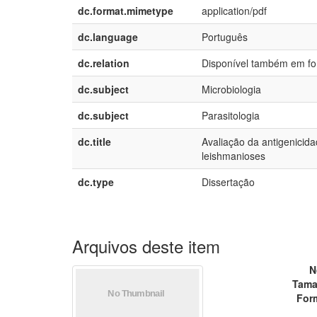
dc.format.mimetype
application/pdf
dc.language
Português
dc.relation
Disponível também em for
dc.subject
Microbiologia
dc.subject
Parasitologia
dc.title
Avaliação da antigenici
leishmanioses
dc.type
Dissertação
Arquivos deste item
N
Tama
For