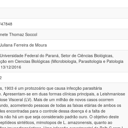
4/47848
Vanete Thomaz Soccol
 Juliana Ferreira de Moura
Universidade Federal do Paraná, Setor de Ciências Biológicas,
o em Ciencias Biológicas (Microbiologia, Parasitologia e Patologia
, 13/12/2016
72
 1903 é um protozoário que causa infecção parasitária
 Apresentam-se em duas formas clínicas principais, a Leishmaniose
ose Visceral (LV). Mais de um milhão de novos casos ocorrem
ndo, acometendo pessoas de todas as faixas etárias de ambos os
des encontradas para o controle dessa doença é a falta de
ois não há um que seja considerado padrão ouro. O objetivo deste
 peptídeos sintéticos, mimotopos de L. amazonensis, quanto ao