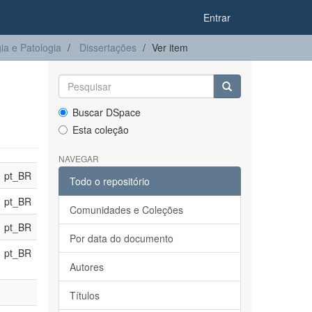
Entrar
a e Patologia
Dissertações
Ver item
Buscar DSpace
Esta coleção
NAVEGAR
pt_BR
Todo o repositório
pt_BR
Comunidades e Coleções
pt_BR
Por data do documento
pt_BR
Autores
Títulos