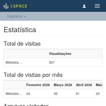
Toggl
navig
Estatística
Estatística
Total de visitas
Visualizações
Métodos ...
507
Total de visitas por mês
Fevereiro 2026
Março 2026
Abril 2026
Maio 
Métodos ...
24
36
91
25
Arquivos visitados