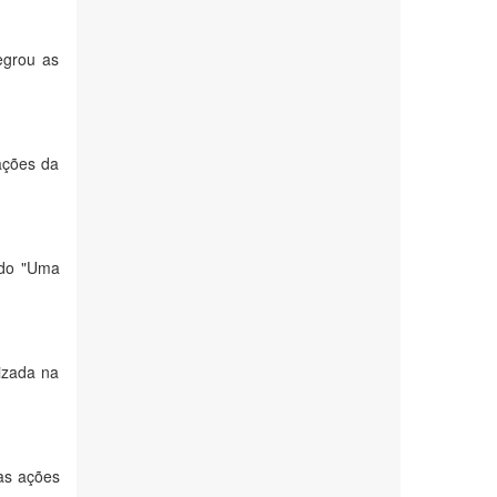
egrou as
 ações da
ado "Uma
lizada na
 as ações