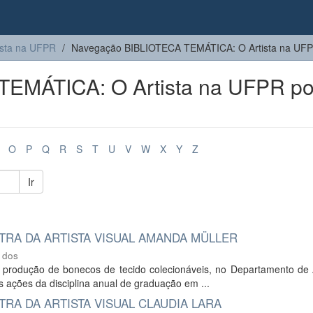
sta na UFPR
Navegação BIBLIOTECA TEMÁTICA: O Artista na UFPR 
EMÁTICA: O Artista na UFPR po
O
P
Q
R
S
T
U
V
W
X
Y
Z
Ir
RA DA ARTISTA VISUAL AMANDA MÜLLER
 dos
a produção de bonecos de tecido colecionáveis, no Departamento de 
 ações da disciplina anual de graduação em ...
RA DA ARTISTA VISUAL CLAUDIA LARA