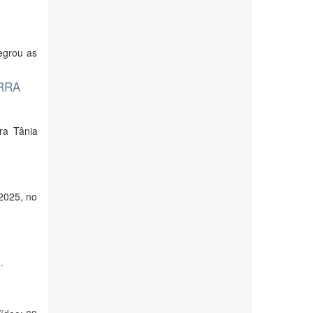
egrou as
RRA
ara Tânia
/2025, no
.