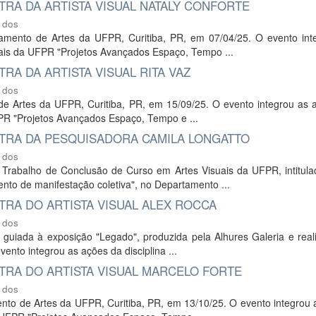
RA DA ARTISTA VISUAL NATALY CONFORTE
 dos
rtamento de Artes da UFPR, Curitiba, PR, em 07/04/25. O evento int
uais da UFPR "Projetos Avançados Espaço, Tempo ...
A DA ARTISTA VISUAL RITA VAZ
 dos
o de Artes da UFPR, Curitiba, PR, em 15/09/25. O evento integrou as
FPR "Projetos Avançados Espaço, Tempo e ...
TRA DA PESQUISADORA CAMILA LONGATTO
 dos
 Trabalho de Conclusão de Curso em Artes Visuais da UFPR, intitul
ento de manifestação coletiva", no Departamento ...
RA DO ARTISTA VISUAL ALEX ROCCA
 dos
ta guiada à exposição "Legado", produzida pela Alhures Galeria e rea
ento integrou as ações da disciplina ...
RA DO ARTISTA VISUAL MARCELO FORTE
 dos
mento de Artes da UFPR, Curitiba, PR, em 13/10/25. O evento integrou