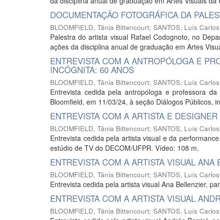
da disciplina anual de graduação em Artes Visuais d
DOCUMENTAÇÃO FOTOGRÁFICA DA PALES
BLOOMFIELD, Tânia Bittencourt
;
SANTOS, Luís Carlos
Palestra do artista visual Rafael Codognoto, no Dep
ações da disciplina anual de graduação em Artes Visu
ENTREVISTA COM A ANTROPÓLOGA E PRO
INCÓGNITA: 60 ANOS
BLOOMFIELD, Tânia Bittencourt
;
SANTOS, Luís Carlos
Entrevista cedida pela antropóloga e professora da 
Bloomfield, em 11/03/24, à seção Diálogos Públicos, in
ENTREVISTA COM A ARTISTA E DESIGNER
BLOOMFIELD, Tânia Bittencourt
;
SANTOS, Luís Carlos
Entrevista cedida pela artista visual e da performanc
estúdio de TV do DECOM/UFPR. Vídeo: 108 m.
ENTREVISTA COM A ARTISTA VISUAL ANA 
BLOOMFIELD, Tânia Bittencourt
;
SANTOS, Luís Carlos
Entrevista cedida pela artista visual Ana Bellenzier, 
ENTREVISTA COM A ARTISTA VISUAL AND
BLOOMFIELD, Tânia Bittencourt
;
SANTOS, Luís Carlos