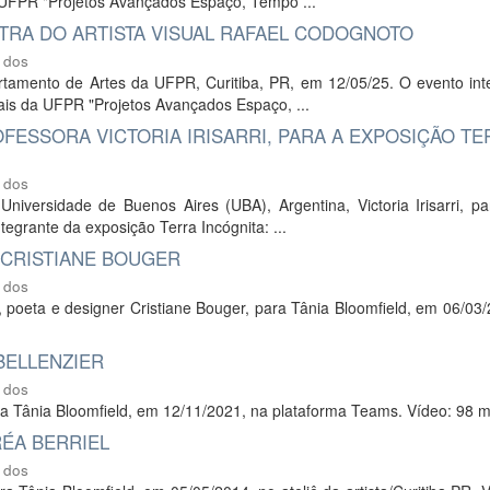
a UFPR "Projetos Avançados Espaço, Tempo ...
TRA DO ARTISTA VISUAL RAFAEL CODOGNOTO
 dos
artamento de Artes da UFPR, Curitiba, PR, em 12/05/25. O evento int
ais da UFPR "Projetos Avançados Espaço, ...
FESSORA VICTORIA IRISARRI, PARA A EXPOSIÇÃO TE
 dos
Universidade de Buenos Aires (UBA), Argentina, Victoria Irisarri, p
tegrante da exposição Terra Incógnita: ...
 CRISTIANE BOUGER
 dos
e, poeta e designer Cristiane Bouger, para Tânia Bloomfield, em 06/03
BELLENZIER
 dos
para Tânia Bloomfield, em 12/11/2021, na plataforma Teams. Vídeo: 98 m
RÉA BERRIEL
 dos