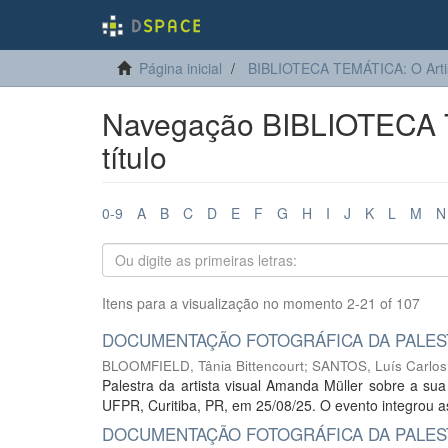
Página inicial
BIBLIOTECA TEMÁTICA: O Arti
Navegação BIBLIOTECA T
título
0-9
A
B
C
D
E
F
G
H
I
J
K
L
M
N
Itens para a visualização no momento 2-21 of 107
DOCUMENTAÇÃO FOTOGRÁFICA DA PALEST
BLOOMFIELD, Tânia Bittencourt
;
SANTOS, Luís Carlos
Palestra da artista visual Amanda Müller sobre a su
UFPR, Curitiba, PR, em 25/08/25. O evento integrou as
DOCUMENTAÇÃO FOTOGRÁFICA DA PALEST