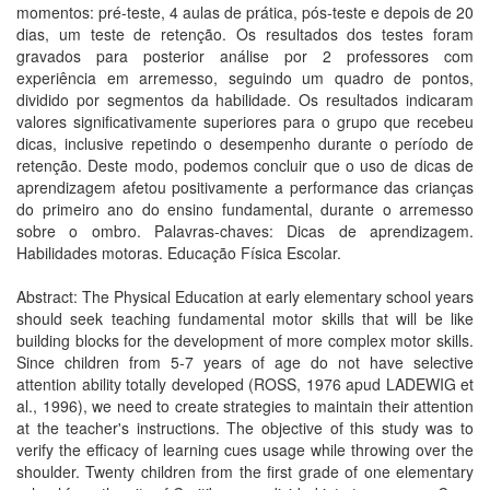
momentos: pré-teste, 4 aulas de prática, pós-teste e depois de 20
dias, um teste de retenção. Os resultados dos testes foram
gravados para posterior análise por 2 professores com
experiência em arremesso, seguindo um quadro de pontos,
dividido por segmentos da habilidade. Os resultados indicaram
valores significativamente superiores para o grupo que recebeu
dicas, inclusive repetindo o desempenho durante o período de
retenção. Deste modo, podemos concluir que o uso de dicas de
aprendizagem afetou positivamente a performance das crianças
do primeiro ano do ensino fundamental, durante o arremesso
sobre o ombro. Palavras-chaves: Dicas de aprendizagem.
Habilidades motoras. Educação Física Escolar.
Abstract: The Physical Education at early elementary school years
should seek teaching fundamental motor skills that will be like
building blocks for the development of more complex motor skills.
Since children from 5-7 years of age do not have selective
attention ability totally developed (ROSS, 1976 apud LADEWIG et
al., 1996), we need to create strategies to maintain their attention
at the teacher's instructions. The objective of this study was to
verify the efficacy of learning cues usage while throwing over the
shoulder. Twenty children from the first grade of one elementary