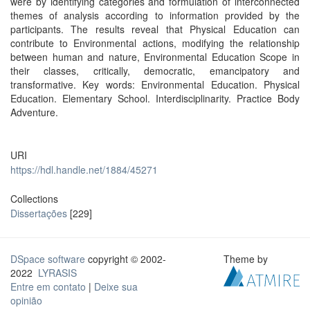
were by identifying categories and formulation of interconnected
themes of analysis according to information provided by the
participants. The results reveal that Physical Education can
contribute to Environmental actions, modifying the relationship
between human and nature, Environmental Education Scope in
their classes, critically, democratic, emancipatory and
transformative. Key words: Environmental Education. Physical
Education. Elementary School. Interdisciplinarity. Practice Body
Adventure.
URI
https://hdl.handle.net/1884/45271
Collections
Dissertações
[229]
DSpace software
copyright © 2002-
Theme by
2022
LYRASIS
Entre em contato
|
Deixe sua
opinião