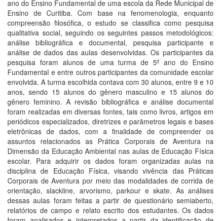
ano do Ensino Fundamental de uma escola da Rede Municipal de
Ensino de Curitiba. Com base na fenomenologia, enquanto
compreensão filosófica, o estudo se classifica como pesquisa
qualitativa social, seguindo os seguintes passos metodológicos:
análise bibliográfica e documental, pesquisa participante e
análise de dados das aulas desenvolvidas. Os participantes da
pesquisa foram alunos de uma turma de 5º ano do Ensino
Fundamental e entre outros participantes da comunidade escolar
envolvida. A turma escolhida contava com 30 alunos, entre 9 e 10
anos, sendo 15 alunos do gênero masculino e 15 alunos do
gênero feminino. A revisão bibliográfica e análise documental
foram realizadas em diversas fontes, tais como livros, artigos em
periódicos especializados, diretrizes e parâmetros legais e bases
eletrônicas de dados, com a finalidade de compreender os
assuntos relacionados as Prática Corporais de Aventura na
Dimensão da Educação Ambiental nas aulas de Educação Física
escolar. Para adquirir os dados foram organizadas aulas na
disciplina de Educação Física, visando vivência das Práticas
Corporais de Aventura por meio das modalidades de corrida de
orientação, slackline, arvorismo, parkour e skate. As análises
dessas aulas foram feitas a partir de questionário semiaberto,
relatórios de campo e relato escrito dos estudantes. Os dados
foram analisados e interpretados a partir da identificação de