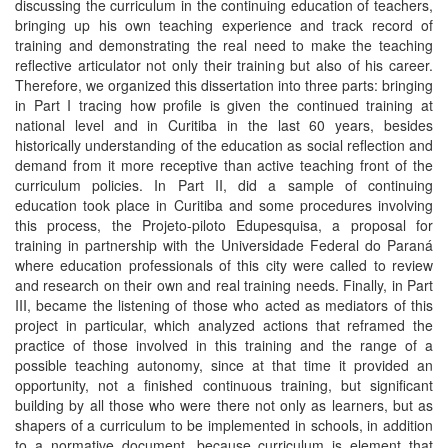
discussing the curriculum in the continuing education of teachers,
bringing up his own teaching experience and track record of
training and demonstrating the real need to make the teaching
reflective articulator not only their training but also of his career.
Therefore, we organized this dissertation into three parts: bringing
in Part I tracing how profile is given the continued training at
national level and in Curitiba in the last 60 years, besides
historically understanding of the education as social reflection and
demand from it more receptive than active teaching front of the
curriculum policies. In Part II, did a sample of continuing
education took place in Curitiba and some procedures involving
this process, the Projeto-piloto Edupesquisa, a proposal for
training in partnership with the Universidade Federal do Paraná
where education professionals of this city were called to review
and research on their own and real training needs. Finally, in Part
III, became the listening of those who acted as mediators of this
project in particular, which analyzed actions that reframed the
practice of those involved in this training and the range of a
possible teaching autonomy, since at that time it provided an
opportunity, not a finished continuous training, but significant
building by all those who were there not only as learners, but as
shapers of a curriculum to be implemented in schools, in addition
to a normative document, because curriculum is element that