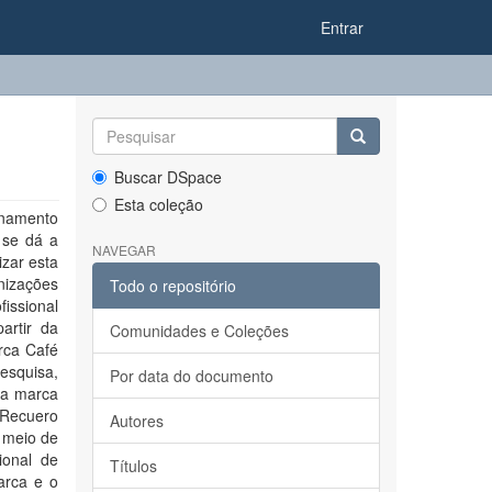
Entrar
Buscar DSpace
Esta coleção
ionamento
 se dá a
NAVEGAR
zar esta
nizações
Todo o repositório
fissional
artir da
Comunidades e Coleções
rca Café
esquisa,
Por data do documento
da marca
 Recuero
Autores
 meio de
ional de
Títulos
arca e o