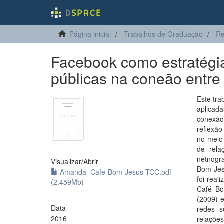
Página inicial
Trabalhos de Graduação
Re
Facebook como estratégia
públicas na coneão entre
Este tra
aplicad
conexão
reflexã
no meio 
de rela
netnogr
Visualizar/
Abrir
Bom Jes
Amanda_Cafe-Bom-Jesus-TCC.pdf
foi rea
(2.459Mb)
Café Bo
(2009) 
Data
redes s
2016
relaçõe