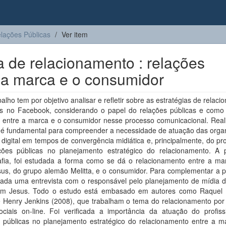
lações Públicas
Ver item
 de relacionamento : relações
 a marca e o consumidor
balho tem por objetivo analisar e refletir sobre as estratégias de relac
as no Facebook, considerando o papel do relações públicas e como
 entre a marca e o consumidor nesse processo comunicacional. Reali
o é fundamental para compreender a necessidade de atuação das orga
digital em tempos de convergência midiática e, principalmente, do pro
ções públicas no planejamento estratégico do relacionamento. A p
afia, foi estudada a forma como se dá o relacionamento entre a ma
us, do grupo alemão Melitta, e o consumidor. Para complementar a p
lizada uma entrevista com o responsável pelo planejamento de mídia 
m Jesus. Todo o estudo está embasado em autores como Raquel
e Henry Jenkins (2008), que trabalham o tema do relacionamento por
ociais on-line. Foi verificada a importância da atuação do profiss
s públicas no planejamento estratégico do relacionamento entre a m