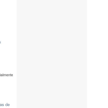
s
cialmente
ias de