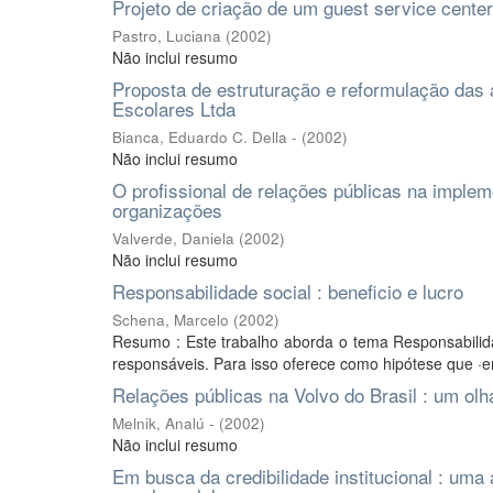
Projeto de criação de um guest service cente
Pastro, Luciana
(
2002
)
Não inclui resumo
Proposta de estruturação e reformulação das
Escolares Ltda
Bianca, Eduardo C. Della -
(
2002
)
Não inclui resumo
O profissional de relações públicas na impl
organizações
Valverde, Daniela
(
2002
)
Não inclui resumo
Responsabilidade social : beneficio e lucro
Schena, Marcelo
(
2002
)
Resumo : Este trabalho aborda o tema Responsabilida
responsáveis. Para isso oferece como hipótese que ·
Relações públicas na Volvo do Brasil : um olhar
Melnik, Analú -
(
2002
)
Não inclui resumo
Em busca da credibilidade institucional : uma