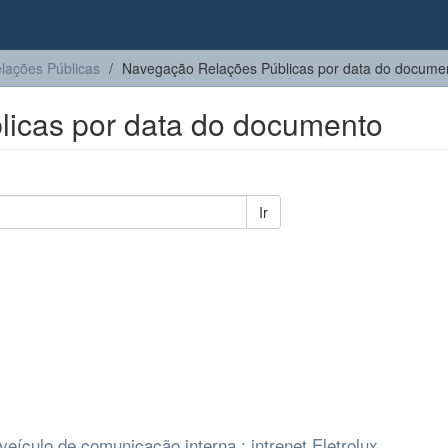
lações Públicas
Navegação Relações Públicas por data do docume
icas por data do documento
Ir
eículo de comunicação interna : intrenet Eletrolux