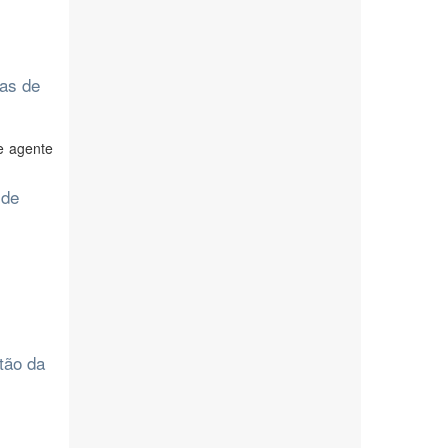
ias de
e agente
 de
tão da