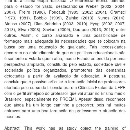
final foi a última etapa realizada. O referencial teórico utilizado
para o estudo foi vasto, destacando-se Weber (2002; 2004;
2007), Freire (1986), Foucault (1985; 2002; 2004), Gramsci
(1979, 1981). Bobbio (1999), Zainko (2013), Nunes (2014),
Afonso (2007), Dias Sobrinho (2003; 2010), Eyng (2002; 2007;
2013), Silva (2008), Saviani (2009), Dourado (2013, 2015) entre
outros. Assim, o curso analisado é uma possibilidade de
formação mais adequada às necessidades que se colocam na
busca por uma educação de qualidade. Tais necessidades
decorrem do entendimento de que em políticas educacionais não
é somente o Estado quem atua, mas o Estado entendido por uma
perspectiva ampliada, constituído pelo estado, sociedade civil e
sociedade política organizados, promotores das demandas
detectadas a partir da avaliação da educação. A pesquisa
concluiu que é possível articular a formação inicial de professores
ofertada pelo curso de Licenciatura em Ciências Exatas da UFPR
com o perfil almejado do professor que vai atuar no Ensino médio
Brasileiro, especialmente no PROEMI. Apesar disso, reconhece
que ainda há um longo caminho a percorrer, pois há muitos
entraves para uma boa formação de professores e atuação dos
mesmos.
Abstract: This work has as study object the training of