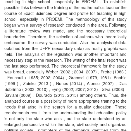
teaching in high school , especially in PROEMI . To establish
possible links between the training of the mathematics teacher the
course of Exact Sciences Degree and profile for teaching in high
school, especially in PROEMI. The methodology of this study
began with a survey of research conducted in the area. Following
a literature review was made, and the necessary theoretical
boundaries. Therefore, the selection of authors who theoretically
embasaram the survey was conducted. Also the analysis of data
obtained from the UFPR (secondary data) as reality graphic was
held. The analysis of the legislation was another important and
necessary step in the research. The writing of the final report was
the last step performed. The theoretical framework for the study
was broad, especially Weber (2002 ; 2004; 2007) , Freire (1986 )
, Foucault ( 1985; 2002; 2004) , Gramsci (1979, 1981). Bobbio
(1999 ) , Zainko (2013 ) , Nunes (2014) , Afonso (2007) , Dias
Sobrinho ( 2003; 2010) , Eyng (2002; 2007; 2013) , Silva (2008) ,
Saviani (2009) , Dourado (2013, 2015) among others. Thus, the
analyzed course is a possibility of more appropriate training to the
needs that arise in the search for a quality education. These
requirements result from the understanding that education policy
is not only the state who acts , but the state understood by an
enlarged perspective which the state, civil society and organized
political society , promoters of the demands identified from the